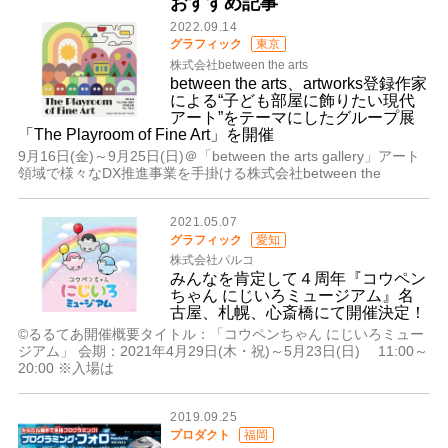
おすすめ記事
2022.09.14
グラフィック
東京
株式会社between the arts
between the arts、artworks登録作家
による“子ども部屋に飾りたい現代
アート”をテーマにしたグループ展
「The Playroom of Fine Art」を開催
9月16日(金)～9月25日(日)＠「between the arts gallery」アート
領域で様々なDX推進事業を手掛ける株式会社between the
2021.05.07
グラフィック
愛知
株式会社パルコ
みんなを肯定して４周年『コウペン
ちゃん にじいろミュージアム』名
古屋、札幌、心斎橋にて開催決定！
©るるてあ開催概要タイトル：「コウペンちゃん にじいろミュー
ジアム」 会期：2021年4月29日(木・祝)～5月23日(日) 11:00～
20:00 ※入場は
2019.09.25
プロダクト
福岡