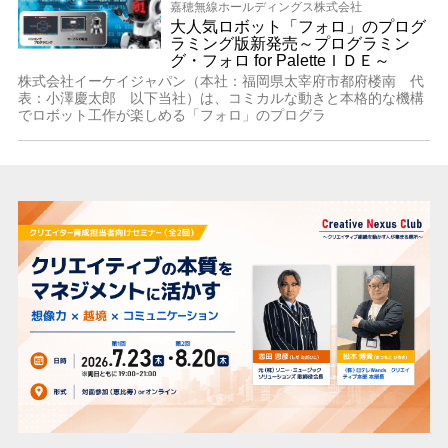
嘉穂無線ホールディングス株式会社
大人気ロボット「フォロ」のプログ
ラミング版新発売～プログラミン
グ・フォロ for PaletteＩＤＥ～
株式会社イーケイジャパン（本社：福岡県太宰府市都府楼南 代
表：小澤慶太郎 以下当社）は、コミカルな動きと本格的な機構
でロボット工作が楽しめる「フォロ」のプログラ