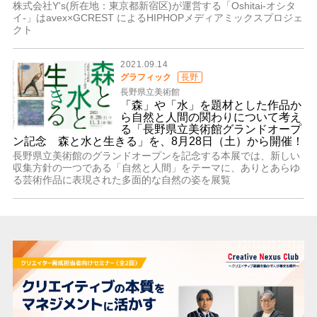
株式会社Y's(所在地：東京都新宿区)が運営する「Oshitai-オシタ
イ-」はavex×GCREST によるHIPHOPメディアミックスプロジェ
クト
2021.09.14
グラフィック
長野
長野県立美術館
「森」や「水」を題材とした作品か
ら自然と人間の関わりについて考え
る「長野県立美術館グランドオープ
ン記念 森と水と生きる」を、8月28日（土）から開催！
長野県立美術館のグランドオープンを記念する本展では、新しい
収集方針の一つである「自然と人間」をテーマに、ありとあらゆ
る芸術作品に表現された多面的な自然の姿を展覧