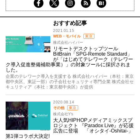
おすすめ記事
2021.01.15
WEB・モバイル
東京
株式会社ハイパー
リモートデスクトップツール
BitBrain「SPG-Remote Standard」
が「はじめてテレワーク（テレワー
ク導入促進整備補助事業）」の対象ツールに採択されま
した。
企業のテレワーク導入を支援する 株式会社ハイパー（本社：東京
都中央区、東証一部）の子会社セキュリティ専門企業 株式会社セ
キュリティア（本社：東京都中央区）が提供
2020.08.14
その他
東京
株式会社Y's
大人気HIPHOPメディアミックスプ
ロジェクト 『Paradox Live』が応援
広告に登場 「オシタイ-Oshitai-」
第1弾コラボ大決定!