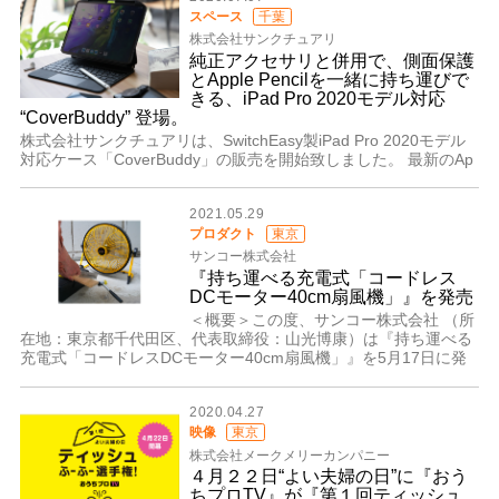
スペース
千葉
株式会社サンクチュアリ
純正アクセサリと併用で、側面保護
とApple Pencilを一緒に持ち運びで
きる、iPad Pro 2020モデル対応
“CoverBuddy” 登場。
株式会社サンクチュアリは、SwitchEasy製iPad Pro 2020モデル
対応ケース「CoverBuddy」の販売を開始致しました。 最新のAp
2021.05.29
プロダクト
東京
サンコー株式会社
『持ち運べる充電式「コードレス
DCモーター40cm扇風機」』を発売
＜概要＞この度、サンコー株式会社 （所
在地：東京都千代田区、代表取締役：山光博康）は『持ち運べる
充電式「コードレスDCモーター40cm扇風機」』を5月17日に発
2020.04.27
映像
東京
株式会社メークメリーカンパニー
４月２２日“よい夫婦の日”に『おう
ちプロTV』が『第１回ティッシュ