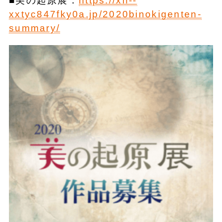
■美の起原展：
https://xn--
xxtyc847fky0a.jp/2020binokigenten-
summary/