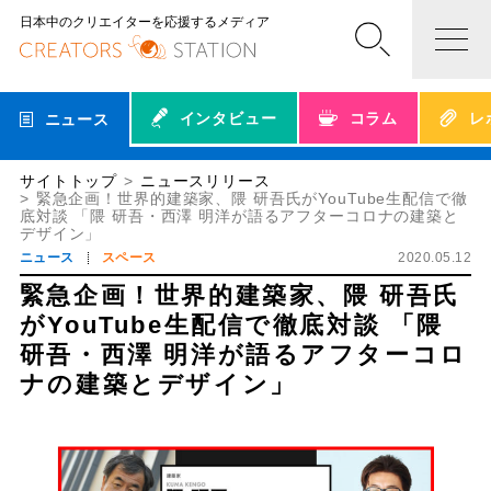
日本中のクリエイターを応援するメディア
インタビュー
コラム
レ
ニュース
サイトトップ
ニュースリリース
緊急企画！世界的建築家、隈 研吾氏がYouTube生配信で徹
底対談 「隈 研吾・西澤 明洋が語るアフターコロナの建築と
デザイン」
ニュース
スペース
2020.05.12
緊急企画！世界的建築家、隈 研吾氏
がYouTube生配信で徹底対談 「隈
研吾・西澤 明洋が語るアフターコロ
ナの建築とデザイン」