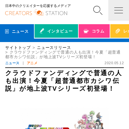
日本中のクリエイターを応援するメディア
インタビュー
コラム
レ
ニュース
サイトトップ
ニュースリリース
クラウドファンディングで普通の人も出演！今夏「超普通
都市カシワ伝説」が地上波TVシリーズ初登場！
ニュース
アニメ
2020.05.12
クラウドファンディングで普通の人
も出演！今夏「超普通都市カシワ伝
説」が地上波TVシリーズ初登場！