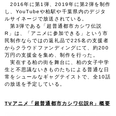
2016年に第1弾、2019年に第2弾を制作
し、YouTubeや柏駅や千葉県内のデジタ
ルサイネージで放送されている。
第3弾である「超普通都市カシワ伝説
R」は、「アニメに参加できる」という市
民制作ならではの返礼品で225名の支援者
からクラウドファンディングにて、約200
万円の支援金を集め、制作を行った。
実在する柏の街を舞台に、柏の女子中学
生と不思議ないきものたちによる普通な日
常をシュールなギャグテイストで、全10話
の放送を予定している。
T
V
アニメ
「
超普通都市カシワ伝説
R」
概要