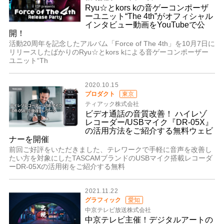
Ryu☆とkors kの音ゲーコンポーザ
ーユニット“The 4th”がオフィシャル
インタビュー動画をYouTubeで公
開！
活動20周年を記念したアルバム「Force of The 4th」を10月7日に
リリースしたばかりのRyu☆とkors kによる音ゲーコンポーザー
ユニット“Th
2020.10.15
プロダクト
東京
ティアック株式会社
ビデオ通話の音質改善！ ハイレゾ
レコーダー/USBマイク『DR-05X』
の活用方法をご紹介する無料ウェビ
ナーを開催
前回ご好評をいただきました、テレワークで手軽に音声を改善し
たい方を対象にしたTASCAMブランドのUSBマイク搭載レコーダ
ーDR-05Xの活用術をご紹介する無料
2021.11.22
グラフィック
愛知
中京テレビ放送株式会社
中京テレビ主催！デジタルアートの