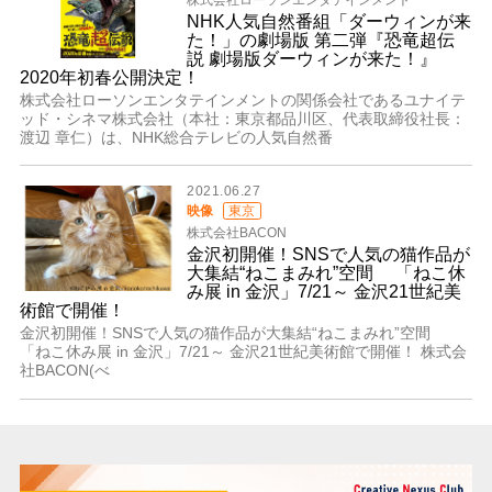
株式会社ローソンエンタテインメント
NHK人気自然番組「ダーウィンが来
た！」の劇場版 第二弾『恐竜超伝
説 劇場版ダーウィンが来た！』
2020年初春公開決定！
株式会社ローソンエンタテインメントの関係会社であるユナイテ
ッド・シネマ株式会社（本社：東京都品川区、代表取締役社長：
渡辺 章仁）は、NHK総合テレビの人気自然番
2021.06.27
映像
東京
株式会社BACON
金沢初開催！SNSで人気の猫作品が
大集結“ねこまみれ”空間 「ねこ休
み展 in 金沢」7/21～ 金沢21世紀美
術館で開催！
金沢初開催！SNSで人気の猫作品が大集結“ねこまみれ”空間
「ねこ休み展 in 金沢」7/21～ 金沢21世紀美術館で開催！ 株式会
社BACON(べ