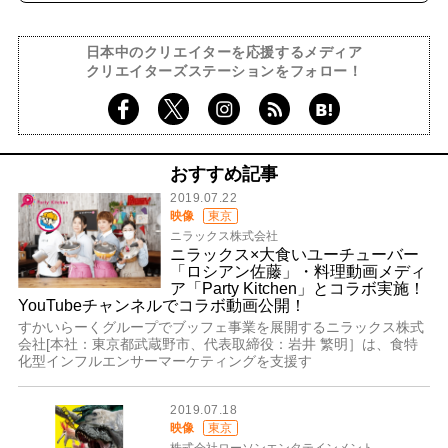
日本中のクリエイターを応援するメディア
クリエイターズステーションをフォロー！
おすすめ記事
2019.07.22
映像
東京
ニラックス株式会社
ニラックス×大食いユーチューバー
「ロシアン佐藤」・料理動画メディ
ア「Party Kitchen」とコラボ実施！
YouTubeチャンネルでコラボ動画公開！
すかいらーくグループでブッフェ事業を展開するニラックス株式
会社[本社：東京都武蔵野市、代表取締役：岩井 繁明］は、食特
化型インフルエンサーマーケティングを支援す
2019.07.18
映像
東京