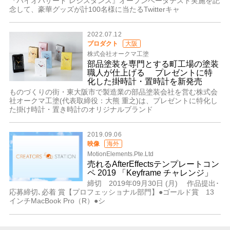
『バイオハザード レジスタンス』オープンベータテスト実施を記
念して、豪華グッズが計100名様に当たるTwitterキャ
2022.07.12
プロダクト
大阪
株式会社オークマ工塗
部品塗装を専門とする町工場の塗装
職人が仕上げる プレゼントに特
化した掛時計・置時計を新発売
ものづくりの街・東大阪市で製造業の部品塗装会社を営む株式会
社オークマ工塗(代表取締役：大熊 重之)は、プレゼントに特化し
た掛け時計・置き時計のオリジナルブランド
2019.09.06
映像
海外
MotionElements.Pte.Ltd
売れるAfterEffectsテンプレートコン
ペ 2019 「Keyframe チャレンジ」
締切 2019年09月30日 (月) 作品提出･
応募締切､必着 賞【プロフェッショナル部門】●ゴールド賞 13
インチMacBook Pro（R）●シ