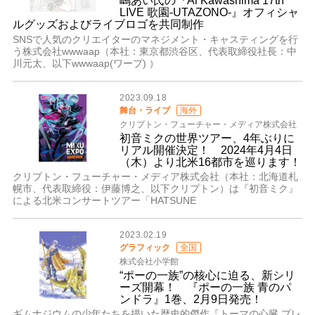
嶋あい氏の『Ai Kawashima 17th
LIVE 歌園-UTAZONO-』オフィシャ
ルグッズおよびライブロゴを共同制作
SNSで人気のクリエイターのマネジメント・キャスティングを行
う株式会社wwwaap（本社：東京都渋谷区、代表取締役社長：中
川元太、以下wwwaap(ワープ) ）
2023.09.18
舞台・ライブ
海外
クリプトン・フューチャー・メディア株式会社
初音ミクの世界ツアー、4年ぶりに
リアル開催決定！ 2024年4月4日
（木）より北米16都市を巡ります！
クリプトン・フューチャー・メディア株式会社（本社：北海道札
幌市、代表取締役：伊藤博之、以下クリプトン）は『初音ミク』
による北米コンサートツアー「HATSUNE
2023.02.19
グラフィック
全国
株式会社小学館
“ポーの一族”の核心に迫る、新シリ
ーズ開幕！ 『ポーの一族 青のパ
ンドラ』1巻、2月9日発売！
ギムナジウムの少年たちを描いた歴史的傑作『トーマの心臓 プレ