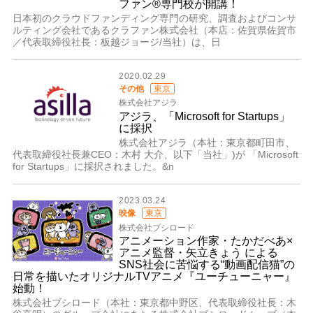
ファン®専門校が開講！
日本初のクラウドファンディング専門の研究、調査およびコンサ
ルティング会社であるクラファン株式会社（本店：佐賀県佐賀市
／代表取締役社長：板越ジョージ/当社）は、日
2020.02.29
その他
東京
株式会社アジラ
アジラ、「Microsoft for Startups」
に採択
株式会社アジラ（本社：東京都町田市、
代表取締役社長兼CEO：木村 大介、以下「当社」)が 「Microsoft
for Startups」に採択されました。&n
2023.03.24
映像
東京
株式会社ブシロード
アニメーション作家・たかだべあ×
アニメ監督・矢立きょう による
SNS社会に苦悩する“動画配信猫”の
日常を描いたオリジナルTVアニメ『ユーチューニャー』
始動！
株式会社ブシロード（本社：東京都中野区、代表取締役社長：木