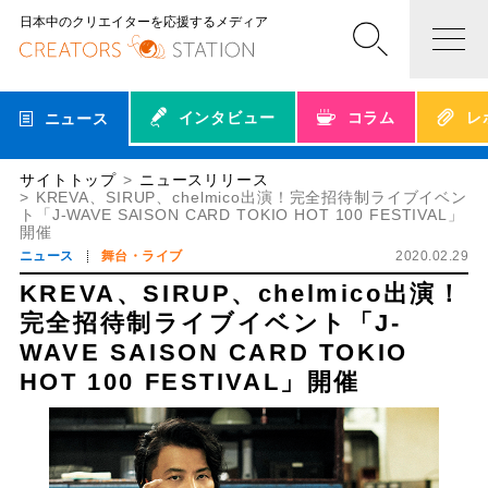
日本中のクリエイターを応援するメディア
インタビュー
コラム
レ
ニュース
サイトトップ
ニュースリリース
KREVA、SIRUP、chelmico出演！完全招待制ライブイベン
ト「J-WAVE SAISON CARD TOKIO HOT 100 FESTIVAL」
開催
ニュース
舞台・ライブ
2020.02.29
KREVA、SIRUP、chelmico出演！
完全招待制ライブイベント「J-
WAVE SAISON CARD TOKIO
HOT 100 FESTIVAL」開催