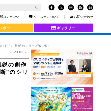
部コンテンツ
クリステについて
お問い合わせ
レポート
ギャラリー
ET??』“禁断”のシリーズ第二弾！
2020.02.20
気鋭の劇作
禁断”のシリ