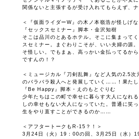
関係ないと主張するが受け入れてもらえず、ナ
＜『仮面ライダーW』の木ノ本嶺浩が怪しげな
『セックスセミナー』脚本・金沢知樹
そこは品川のとあるホテル。そこに集まって
スセミナー。まぐわりこそが、いい夫婦の源
そ怪しい。でもまぁ、高っかい金払ってるか
ですんの！？
＜ミュージカル『刀剣乱舞』など人気の2.5
のバラバラ殺人へと発展していく……！果た
『Be Happy』脚本・えのもとぐりむ
少年たちはこの町で幸せに暮らす大人になれ
しの幸せもない大人になっていた。普通に笑
生をやり直すことができるのか……
＜アフタートークもR-15？！＞
3月24日（火）19：00の回、3月25日（水）