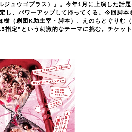
アールジュウゴプラス）』。今年1月に上演した話
くも決定し、パワーアップして帰ってくる。今回脚本
樹（劇団K助主宰・脚本）、えのもとぐりむ（pe
-15指定”という刺激的なテーマに挑む。チケッ