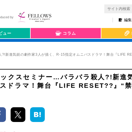
oduced by
編集
ビュー
コラム
新進気鋭の劇作家3人が描く、R-15指定オムニバスドラマ！舞台『LIFE RES
ックスセミナー…バラバラ殺人?!新進
ドラマ！舞台『LIFE RESET??』“