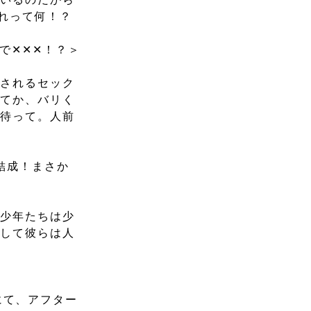
れって何！？
で✕✕✕！？＞
催されるセック
。てか、バリく
と待って。人前
結成！まさか
＞
た少年たちは少
たして彼らは人
回にて、アフター