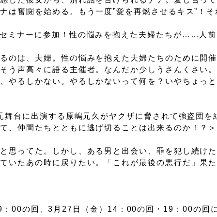
ナは奮闘を始める。もう一度”愛を再燃させるキス”！そ
セミナーに参加！性の悩みを抱えた夫婦たちが……人前
くるのは、夫婦。性の悩みを抱えた夫婦たちのために開
。そう声高々に語る主催者。なんだか少しうさんくさい
ら、やるしかない。やるしかないって何を？いやちょっ
次元舞台に出演する原嶋元久がヤクザに脅されて強盗団を
して、仲間たちとともに逃げ切ることは出来るのか！？
ると思ってた。しかし、ある男と出会い、罪を犯し続け
っていたあの時に戻りたい。「これが最後の悪行だ」果
19：00の回、3月27日（金）14：00の回・19：00の