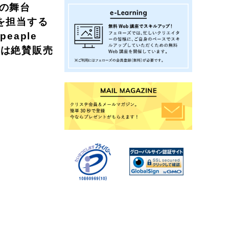
題の舞台
を担当する
aple
トは絶賛販売