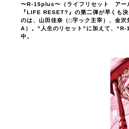
〜R-15plus〜（ライフリセット 
『LIFE RESET?』の第二弾が早
のは、山田佳奈（□字ック主宰）、金沢知
A）。”人生のリセット”に加えて、“R
中。