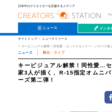
日本中のクリエイターを応援するメディア
Pr
ニュース
インタ
サイトトップ
ニュースリリース
会社伝
キービジュアル解禁！同性愛…セックスセミナー…バラバラ殺人?!
ニュース
舞台・ライブ
キービジュアル解禁！同性愛…セ
家3人が描く、R-15指定オムニバス
ーズ第二弾！