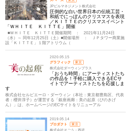
スペース
東京
JPビルマネジメント株式会社
圧倒的な白い世界日本の伝統工芸・
和紙でにっぽんのクリスマスを表現
／ＫＩＴＴＥのクリスマスイベント
「ＷＨＩＴＥ ＫＩＴＴＥ」開催
■ＷＨＩＴＥ ＫＩＴＴＥ開催期間 ： 2021年11月24日
（水）～ 同年12月25日（土）■開催場所 ： ＪＰタワー商業施
設「ＫＩＴＴＥ」１階アトリウム（
2020.05.15
グラフィック
東京
株式会社ダーウィンプラス
「おうち時間」にアーティストたち
の作品を！手軽に購入できるECサ
イトでアーティストたちを応援しま
す
株式会社セルピエーロ・ダーウィン（本社：東京都豊島区、代表
者：櫻井淳子）が運営する「銀座画廊：美の起原（びのきげ
ん）」は、ホームページのECサイトをリニューアル
2019.05.14
プロダクト
東京
株式会社そごう・西武