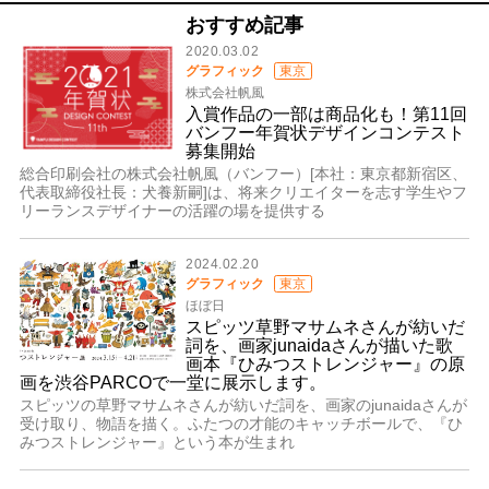
おすすめ記事
2020.03.02
グラフィック
東京
株式会社帆風
入賞作品の一部は商品化も！第11回
バンフー年賀状デザインコンテスト
募集開始
総合印刷会社の株式会社帆風（バンフー）[本社：東京都新宿区、
代表取締役社長：犬養新嗣]は、将来クリエイターを志す学生やフ
リーランスデザイナーの活躍の場を提供する
2024.02.20
グラフィック
東京
ほぼ日
スピッツ草野マサムネさんが紡いだ
詞を、画家junaidaさんが描いた歌
画本『ひみつストレンジャー』の原
画を渋谷PARCOで一堂に展示します。
スピッツの草野マサムネさんが紡いだ詞を、画家のjunaidaさんが
受け取り、物語を描く。ふたつの才能のキャッチボールで、『ひ
みつストレンジャー』という本が生まれ