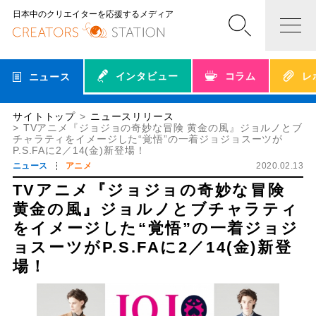
日本中のクリエイターを応援するメディア
インタビュー
コラム
レ
ニュース
サイトトップ
ニュースリリース
TVアニメ『ジョジョの奇妙な冒険 黄金の風』ジョルノとブ
チャラティをイメージした“覚悟”の一着ジョジョスーツが
P.S.FAに2／14(金)新登場！
ニュース
アニメ
2020.02.13
TVアニメ『ジョジョの奇妙な冒険
黄金の風』ジョルノとブチャラティ
をイメージした“覚悟”の一着ジョジ
ョスーツがP.S.FAに2／14(金)新登
場！