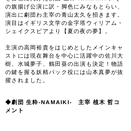
の旗揚げ公演に訳・脚色にみなもとらい、
演出に劇団わ主宰の青山太久を招きます。
演目はイギリス文学の金字塔ウィリアム・
シェイクスピアより【夏の夜の夢】。
主演の高岡裕貴をはじめとしたメインキャ
ストには現在舞台を中心に活躍中の佐川大
樹、水城夢子、鶴田葵の出演も決定！物語
の鍵を握る妖精パック役には山本真夢が抜
擢されました。
◆劇団 生粋-NAMAIKI- 主宰 植木 哲コ
メント