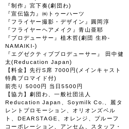
『制作』宮下奏(劇団わ)
『宣伝協力』㈱トゥーハーツ
『フライヤー撮影・デザイン』圓岡淳
『フライヤーヘアメイク』青山亜耶
『プロデューサー』植木哲(劇団 生粋-
NAMAIKI-)
『エグゼクティブプロデューサー』 田中健
太(Reducation Japan)
【料金】先行S席 7000円(メインキャスト
特典ブロマイド付)
前売り 5000円 当日5500円
【協力】劇団わ、一般社団法人
Reducation Japan、Soymilk Co.、麗タ
レントプロモーション、オリオンズベル
ト、DEARSTAGE、オレンジ、プルーフ
コーポレーション、アンセム、スタッフ・