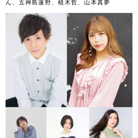
ん、五神島蓮野、植木哲、山本真夢