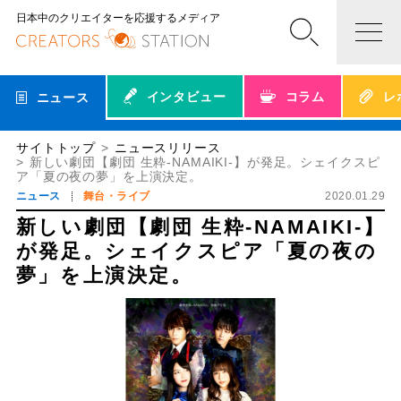
日本中のクリエイターを応援するメディア
インタビュー
コラム
レ
ニュース
サイトトップ
ニュースリリース
新しい劇団【劇団 生粋-NAMAIKI-】が発足。シェイクスピ
ア「夏の夜の夢」を上演決定。
ニュース
舞台・ライブ
2020.01.29
新しい劇団【劇団 生粋-NAMAIKI-】
が発足。シェイクスピア「夏の夜の
夢」を上演決定。