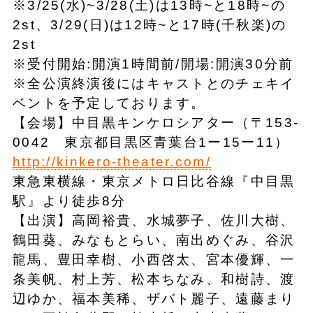
※3/25(水)~3/28(土)は13時~と18時~の
2st、3/29(日)は12時~と17時(千秋楽)の
2st
※受付開始:開演1時間前/開場:開演30分前
※全公演終演後にはキャストとのチェキイ
ベントを予定しております。
【会場】中目黒キンケロシアター（〒153-
0042 東京都目黒区青葉台1ー15ー11）
http://kinkero-theater.com/
東急東横線・東京メトロ日比谷線『中目黒
駅』より徒歩8分
【出演】高岡裕貴、水城夢子、佐川大樹、
鶴田葵、みなもとらい、南出めぐみ、谷沢
龍馬、豊田幸樹、小西啓太、宮本優輝、一
条美帆、村上芳、松本ちなみ、和樹詩、渡
辺ゆか、福本美稀、ザバト麗子、遠藤まり