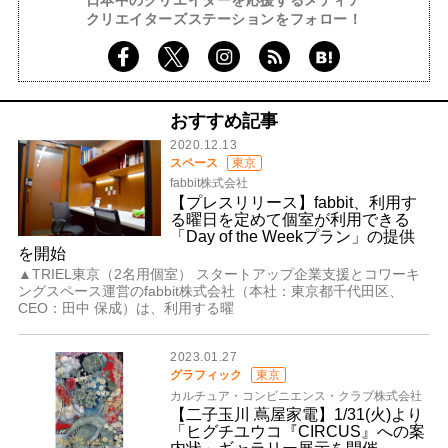
クリエイターズステーションをフォロー！
おすすめ記事
2020.12.13
スペース
東京
fabbit株式会社
【プレスリリース】fabbit、利用す
る曜日を定めて個室が利用できる
「Day of the Weekプラン」の提供
を開始
▲TRIEL東京（2名用個室） スタートアップ企業支援とコワーキ
ングスペース運営のfabbit株式会社（本社：東京都千代田区、
CEO：田中 保成）は、利用する曜
2023.01.27
グラフィック
東京
カルチュア・コンビニエンス・クラブ株式会社
【二子玉川 蔦屋家電】1/31(火)より
「ヒグチユウコ『CIRCUS』への案