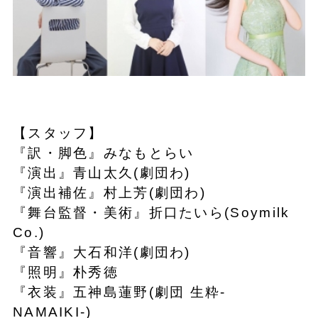
【スタッフ】
『訳・脚色』みなもとらい
『演出』青山太久(劇団わ)
『演出補佐』村上芳(劇団わ)
『舞台監督・美術』折口たいら(Soymilk
Co.)
『音響』大石和洋(劇団わ)
『照明』朴秀徳
『衣装』五神島蓮野(劇団 生粋-
NAMAIKI-)