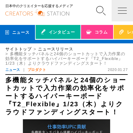
日本中のクリエイターを応援するメディア
インタビュー
コラム
レ
ニュース
サイトトップ
ニュースリリース
多機能タッチパネルと24個のショートカットで入力作業の
効率化をサポートするハイパーキーボード『T2_Flexible』
1/23（木）よりクラウドファンディングスタート！
ニュース
プロダクト
2020.01.27
多機能タッチパネルと24個のショー
トカットで入力作業の効率化をサポ
ートするハイパーキーボード
『T2_Flexible』1/23（木）よりク
ラウドファンディングスタート！