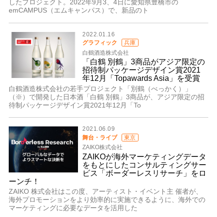
したプロジェクト。2022年9月3、4日に愛知県豊橋市の
emCAMPUS（エムキャンパス）で、新品のト
2022.01.16
グラフィック
兵庫
白鶴酒造株式会社
「白鶴 別鶴」3商品がアジア限定の
招待制パッケージデザイン賞2021
年12月「Topawards Asia」を受賞
白鶴酒造株式会社の若手プロジェクト「別鶴（べっかく）」
（※）で開発した日本酒「白鶴 別鶴」3商品が、アジア限定の招
待制パッケージデザイン賞2021年12月「To
2021.06.09
舞台・ライブ
東京
ZAIKO株式会社
ZAIKOが海外マーケティングデータ
をもとにしたコンサルティングサー
ビス「ボーダーレスリサーチ」をロ
ーンチ！
ZAIKO 株式会社はこの度、アーティスト・イベント主 催者が、
海外プロモーションをより効率的に実施できるように、海外での
マーケティングに必要なデータを活用した