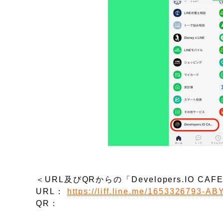
＜URL及びQRからの「Developers.IO 
URL：
https://liff.line.me/1653326793
QR：