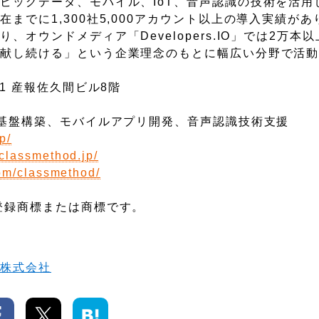
ビッグデータ、モバイル、IoT、音声認識の技術を活用
までに1,300社5,000アカウント以上の導入実績があ
オウンドメディア「Developers.IO」では2万本
貢献し続ける」という企業理念のもとに幅広い分野で活
1 産報佐久間ビル8階
タ基盤構築、モバイルアプリ開発、音声認識技術支援
p/
.classmethod.jp/
om/classmethod/
登録商標または商標です。
ド株式会社