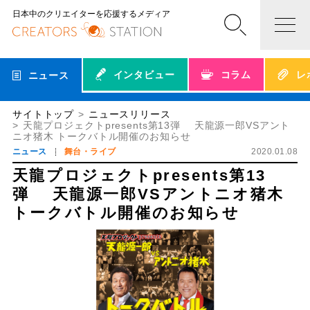
日本中のクリエイターを応援するメディア
インタビュー
コラム
レ
ニュース
サイトトップ
ニュースリリース
天龍プロジェクトpresents第13弾 天龍源一郎VSアント
ニオ猪木 トークバトル開催のお知らせ
ニュース
舞台・ライブ
2020.01.08
天龍プロジェクトpresents第13
弾 天龍源一郎VSアントニオ猪木
トークバトル開催のお知らせ