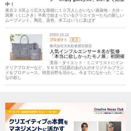
中！
東京２３区より広大な面積に１０万人しかいない過疎地・大分・
国東（くにさき）半島で始まっているクリエイターたちの新しい
ムーブメント。陶芸、染色、木工はいうに及ばず
2020.10.11
プロダクト
東京
株式会社大丸松坂屋百貨店
人気インフルエンサー８名が監修
「本当に欲しかったモノ展」初開催
美容・ダイエット・ミニマリストにイン
テリアブロガーなど、ＳＮＳで話題のあの人がオリジナルブラン
ドをプロデュース。得意分野を活かし、今までになかった「こん
なの欲し