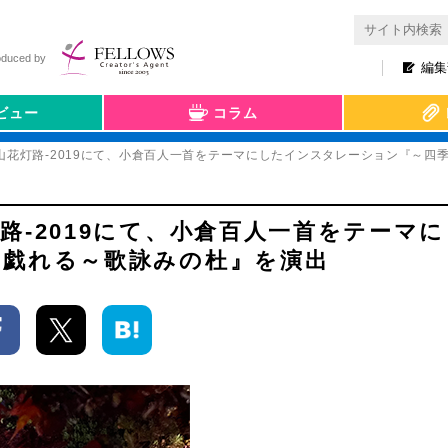
oduced by
編集
ビュー
コラム
山花灯路-2019にて、小倉百人一首をテーマにしたインスタレーション『～四
路-2019にて、小倉百人一首をテーマ
と戯れる～歌詠みの杜』を演出