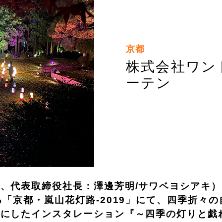
京都
株式会社ワン
ーテン
、代表取締役社長：澤邊芳明/サワベヨシアキ）は
「京都・嵐山花灯路-2019」にて、四季折々
マにしたインスタレーション『～四季の灯りと戯