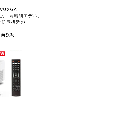
WUXGA
輝度・高精細モデル。
と防塵構造の
画面投写。