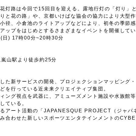
花灯路は今回で15回目を迎える。露地行灯の「灯り」
灯りと花の路」や、京都いけばな協会の協力により大型
の小径、小倉池のライトアップなどにより、初冬の季節
トアップをはじめとするさまざまなイベントを開催して
日) 17時00分~20時30分
嵐山駅より徒歩約25分
した新サービスの開発、プロジェクションマッピング・A
などを行っている近未来クリエイティブ集団。
ティング視点を武器に、アミューズメント施設や水族館
トしている。
ート活動の「JAPANESQUE PROJECT（ジャ
合わせた新しいスポーツエンタテインメントのCYBER 