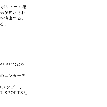
とボリューム感
作品が展示され
感を演出する。
いる。
I/XRなどを
等のエンターテ
パネスクプロジ
SPORTSな