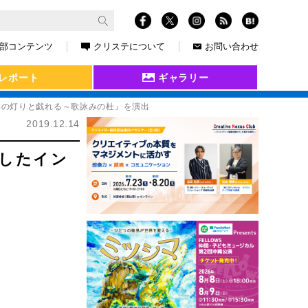
部コンテンツ
クリステについて
お問い合わせ
レポート
ギャラリー
季の灯りと戯れる～歌詠みの杜』を演出
2019.12.14
にしたイン