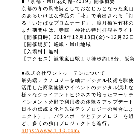
■『京都・嵐山花灯路-2019』開催概要
京都の冬の風物詩としておなじみとなった嵐山
のあるいけばな作品の「花」で演出される「
る「いけばなプロムナード」、渡月橋や竹林
また期間中は、寺院・神社の特別拝観やライ
【開催日時】2019年12月13日(金)〜12月22日(
【開催場所】嵯峨・嵐山地域
【入場料】無料
【アクセス】嵐電嵐山駅より徒歩約18分、阪急
■株式会社ワントゥーテンについて
最先端テクノロジーを軸にデジタル技術を駆使
活用した商業施設やイベントのデジタル演出
様々なクライアントビジネスで培ったマーケ
インメント分野で利用者の体験をアップデー
日本の伝統文化と先端テクノロジーの融合によるア
ェクト）」、パラスポーツとテクノロジーを組み
ど、多くの独自プロジェクトも進行。
https://www.1-10.com/