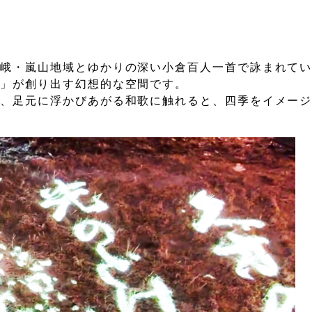
嵯峨・嵐山地域とゆかりの深い小倉百人一首で詠まれて
り」が創り出す幻想的な空間です。
で、足元に浮かびあがる和歌に触れると、四季をイメー