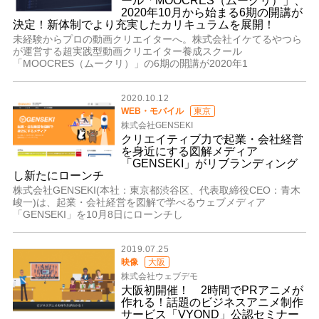
ール「MOOCRES（ムークリ）」、
2020年10月から始まる6期の開講が
決定！新体制でより充実したカリキュラムを展開！
未経験からプロの動画クリエイターへ。株式会社イケてるやつら
が運営する超実践型動画クリエイター養成スクール
「MOOCRES（ムークリ）」の6期の開講が2020年1
2020.10.12
WEB・モバイル
東京
株式会社GENSEKI
クリエイティブ力で起業・会社経営
を身近にする図解メディア
「GENSEKI」がリブランディング
し新たにローンチ
株式会社GENSEKI(本社：東京都渋谷区、代表取締役CEO：青木
峻一)は、起業・会社経営を図解で学べるウェブメディア
「GENSEKI」を10月8日にローンチし
2019.07.25
映像
大阪
株式会社ウェブデモ
大阪初開催！ 2時間でPRアニメが
作れる！話題のビジネスアニメ制作
サービス「VYOND」公認セミナー