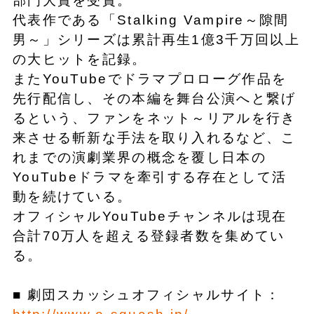
部門大賞を受賞。
代表作である「Stalking Vampire～隙間
男～」シリーズは累計再生1億3千万回以上
の大ヒットを記録。
またYouTubeでドラマプロローグ作品を
先行配信し、その本編を舞台公演へと繋げ
るという、ファンをネット～リアルを行き
来させる斬新な手法を取り入れるなど、こ
れまでの演劇業界の概念を覆し日本の
YouTubeドラマを牽引する存在として活
動を続けている。
オフィシャルYouTubeチャンネルは現在
合計70万人を超える登録者数を集めてい
る。
■ 劇団スカッシュオフィシャルサイト：