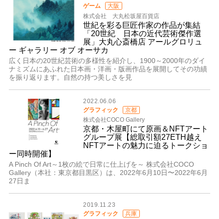
ゲーム
大阪
株式会社 大丸松坂屋百貨店
世紀を彩る巨匠作家の作品が集結
「20世紀 日本の近代芸術傑作選
展」大丸心斎橋店 アールグロリュ
ー ギャラリー オブ オーサカ
広く日本の20世紀芸術の多様性を紹介し、1900～2000年のダイ
ナミズムにあふれた日本画・洋画・版画作品を展開してその功績
を振り返ります。自然の持つ美しさを見
2022.06.06
グラフィック
京都
株式会社COCO Gallery
京都・木屋町にて原画＆NFTアート
グループ展【総取引額27ETH越え
NFTアートの魅力に迫るトークショ
ー同時開催】
A Pinch Of Art～1枚の絵で日常に仕上げを～ 株式会社COCO
Gallery（本社：東京都目黒区）は、2022年6月10日〜2022年6月
27日ま
2019.11.23
グラフィック
兵庫