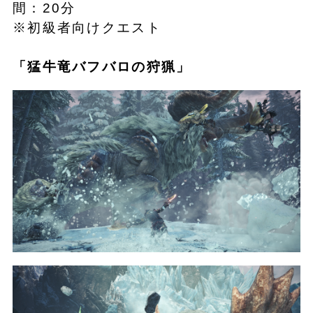
間：20分
※初級者向けクエスト
「
猛牛竜バフバロの狩猟
」