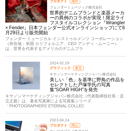
プロダクト
海外
フェンダーミュージック株式会社
世界的デニムブランドと楽器メーカ
ーの異例のコラボが実現！限定ライ
フスタイルコレクション『Wrangler
× Fender』日本フェンダー公式オンラインショップにて6
月29日より販売開始
フェンダー ミュージカル インストゥルメンツ コーポレーション
（所在地：米国 カリフォルニア、CEO アンディ・ムーニー）
は、世界を代表するアメリカのデニムブラ
2024.02.29
グラフィック
東京
キヤノンマーケティングジャパン株式会社
美しい「色」を基準に野鳥の作品を
セレクトした戸塚学氏の写真
集“SOAR HIGH”を発売
キヤノンマーケティングジャパン株式会社（代表取締役社長：足
立正親）は、著名写真家による写真集シリーズ
「PHOTOGRAPHERS’ ETERNAL COLLEC
2023.04.24
プロダクト
岡山