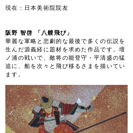
現在：日本美術院院友
阪野 智啓
「
八艘
飛び
」
華麗な軍略と悲劇的な最後で多くの伝説を
生んだ源義経に題材を求めた作品です。壇
ノ浦の戦いで、敵将の能登守・平清盛の猛
追に、船を次々と飛び移るさまを描いてい
ます。