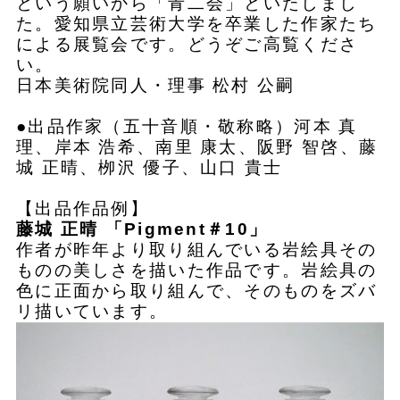
という願いから「青二会」といたしまし
た。愛知県立芸術大学を卒業した作家たち
による展覧会です。どうぞご高覧くださ
い。
日本美術院同人・理事 松村 公嗣
●出品作家（五十音順・敬称略）河本 真
理、岸本 浩希、南里 康太、阪野 智啓、藤
城 正晴、栁沢 優子、山口 貴士
【出品作品例】
藤城 正晴
「
Pigment＃10
」
作者が昨年より取り組んでいる岩絵具その
ものの美しさを描いた作品です。岩絵具の
色に正面から取り組んで、そのものをズバ
リ描いています。