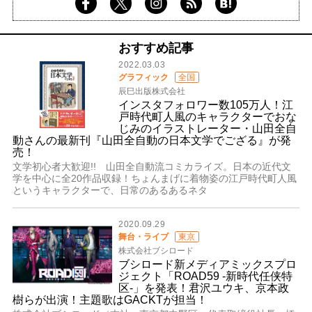
おすすめ記事
2022.03.03
グラフィック
全国
辰巳出版株式会社
インスタフォロワー数105万人！江
戸時代町人風のキャラクターでおな
じみのイラストレーター・山田全自
動さんの最新刊『山田全自動の日本文学でござる』が発
売！
文学初心者大歓迎!! 山田全自動流コミカライズ。日本の近代文
学を中心に全20作品収録！ちょんまげに着物姿の江戸時代町人風
というキャラクターで、日常のあるあるネタ
2020.09.29
舞台・ライブ
東京
株式会社ブシロード
ブシロード新メディアミックスプロ
ジェクト「ROAD59 -新時代任侠特
区-」を発表！君沢ユウキ、京本政
樹らが出演！主題歌はGACKTが担当！