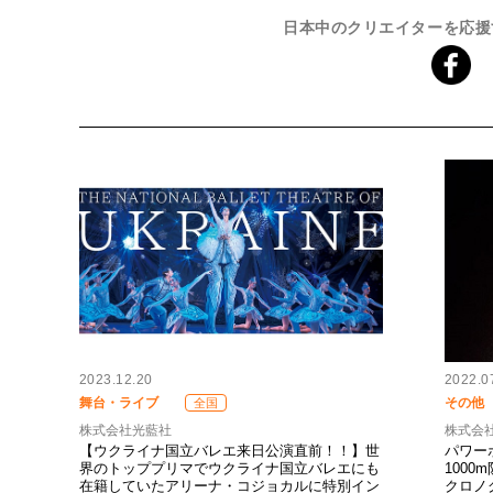
日本中のクリエイターを応援
2023.12.20
2022.0
舞台・ライブ
その他
全国
株式会社光藍社
株式会
【ウクライナ国立バレエ来日公演直前！！】世
パワー
界のトッププリマでウクライナ国立バレエにも
100
在籍していたアリーナ・コジョカルに特別イン
クロノ