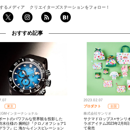
するメディア
クリエイターズステーションをフォロー！
おすすめ記事
7.07
2023.02.07
プロダクト
東京
全国
社GMインターナショナル
株式会社サンリオ
ボートのパワフルな世界観を投影した
サクマドロップス×サンリ
0m防水仕様の 腕時計『クロノオフショア1
ラボアイテム2023年2月8
グラフ』に 海からインスピレーション
て発売