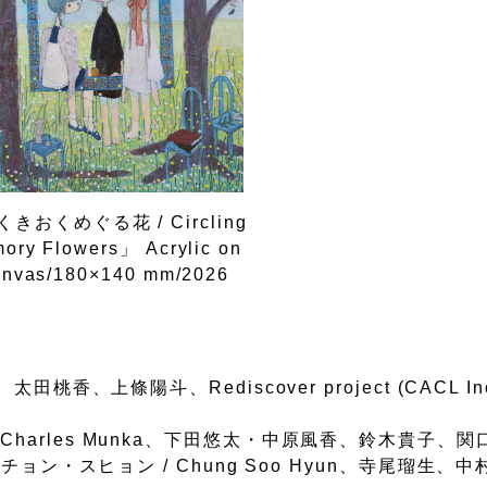
きおくめぐる花 / Circling
ory Flowers」 Acrylic on
nvas/180×140 mm/2026
田桃香、上條陽斗、Rediscover project (CACL I
harles Munka、下田悠太・中原風香、鈴木貴子、関
、チョン・スヒョン / Chung Soo Hyun、寺尾瑠生