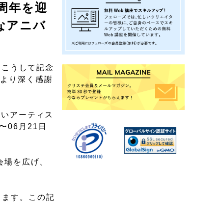
1周年を迎
なアニバ
た。こうして記念
心より深く感謝
しいアーティス
06月21日
に会場を広げ、
します。この記