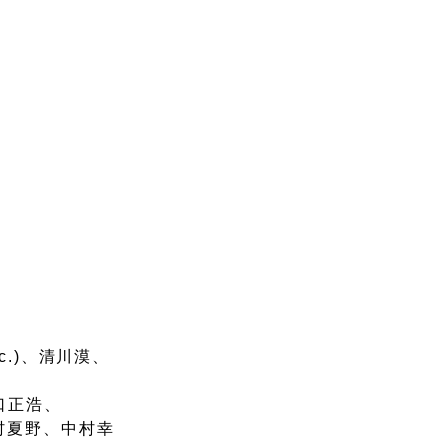
nc.)、清川漠、
口正浩、
、中村夏野、中村幸