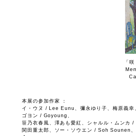
「咲く
Mem
Ca
本展の参加作家 ：
イ・ウヌ / Lee Eunu、彌永ゆり子、梅原義幸、太
ゴヨン / Goyoung、
笹乃衣春風、澤あも愛紅、シャルル・ムンカ / C
関田重太郎、ソー・ソウエン / Soh Sounen