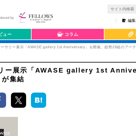
oduced by
編集
ビュー
コラム
リー展示「AWASE gallery 1st Anniversary」を開催。総勢28組のア
AWASE gallery 1st Annive
トが集結