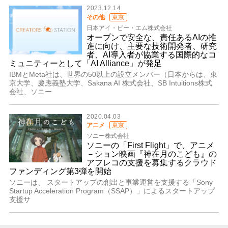
2023.12.14
その他
東京
日本アイ・ビー・エム株式会社
オープンで安全な、責任あるAIの推
進に向け、主要な技術開発者、研究
者、AI導入者が協業する国際的なコ
ミュニティーとして「AI Alliance」が発足
IBMとMeta社は、世界の50以上の設立メンバー（日本からは、東
京大学、慶應義塾大学、Sakana AI 株式会社、SB Intuitions株式
会社、ソニー
2020.04.03
アニメ
東京
ソニー株式会社
ソニーの「First Flight」で、アニメ
－ション映画『神在月のこども』の
アフレコの支援を募集するクラウド
ファンディング第3弾を開始
ソニーは、 スタートアップの創出と事業運営を支援する「Sony
Startup Acceleration Program（SSAP）」によるスタートアップ
支援サ