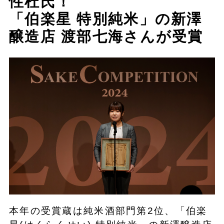
性杜氏！
「伯楽星 特別純米」の新澤
醸造店 渡部七海さんが受賞
本年の受賞蔵は純米酒部門第2位、「伯楽