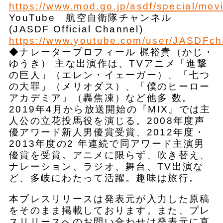
https://www.mod.go.jp/asdf/special/movi
YouTube 航空自衛隊チャンネル
(JASDF Official Channel)
https://www.youtube.com/user/JASDFch
◆ナレータープロフィール 梶裕貴（かじ・
ゆうき） 主な出演作は、TVアニメ「進撃
の巨人」（エレン・イェーガー）、「七つ
の大罪」（メリオダス）、「僕のヒーロー
アカデミア」（轟焦凍）など他多 数。
2019年4月から放送開始の『MIX』では主
人公の立花投馬役を演じる。2008年度声
優アワード新人男優賞受賞、2012年度・
2013年度の2 年連続で同アワード主演男
優賞を受賞。アニメに限らず、吹き替え、
ナレーション、ラジオ、舞台、TV出演な
ど、多岐にわたって活躍。趣味は旅行。
本プレスリリースは発表元が入力した原稿
をそのまま掲載しております。また、プレ
スリリースへのお問い合わせは発表元に直