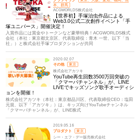
グラフィック
東京、大阪、愛知、福岡、熊
本、群馬
ACGWORLDS株式会社
【世界初】手塚治虫作品による
Web3.0公式二次創作イベント「手
塚ユニバース」開催決定！
入賞作品には賞金やトークンなど豪華特典！ACGWORLDS株式
会社（本社：東京都文京区、代表取締役：青木 一世、以下「当
社」）と株式会社手塚プロダクションが共同
2020.02.07
その他
東京
株式会社アカツキ
​YouTube再生回数3500万回突破の
「クマーバチャンネル」が、LINE
LIVEでキッズソング歌手オーディシ
ョンを開催！
株式会社アカツキ（本社：東京都品川区、代表取締役CEO：塩田
元規、以下「アカツキ」）は、キッズ向けYouTubeチャンネル
「クマーバチャンネル」が、LINE株式
2019.05.16
プロダクト
東京
シー・エフ・デー販売株式会社