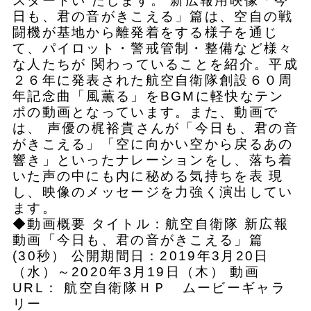
スタートい たします。 新広報用映像「今
日も、君の音がきこえる」篇は、空自の戦
闘機が基地から離発着をする様子を通じ
て、パイロット・警戒管制・整備など様々
な人たちが 関わっていることを紹介。平成
２６年に発表された航空自衛隊創設６０周
年記念曲「風薫る」をBGMに軽快なテン
ポの動画となっています。また、動画で
は、 声優の梶裕貴さんが「今日も、君の音
がきこえる」「空に向かい空から戻るあの
響き」といったナレーションをし、落ち着
いた声の中にも内に秘める気持ちを表 現
し、映像のメッセージを力強く演出してい
ます。
◆動画概要 タイトル：航空自衛隊 新広報
動画「今日も、君の音がきこえる」篇
(30秒） 公開期間日：2019年3月20日
（水）～2020年3月19日（木） 動画
URL： 航空自衛隊ＨＰ ムービーギャラ
リー