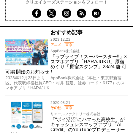
クリエイターズステーションをフォロー！
おすすめ記事
2023.12.22
アニメ
東京
AppBank株式会社
「ラブライブ！スーパースター!!」×
スマホアプリ「HARAJUKU」原宿
めぐり「原宿スタンプ」23/24 唐 可
可編 開始のお知らせ！
2023年12月23日より、 AppBank株式会社（本社：東京都新宿
区、代表取締役社長CEO：村井 智建、証券コード：6177）のス
マホアプリ「HARAJUK
2020.08.21
その他
東京
リエールファクトリー株式会社
「“ポイ活沼”にハマった高校生」が
キャッシュレスマップアプリ「AI-
Credit」のYouTubeプロデューサー