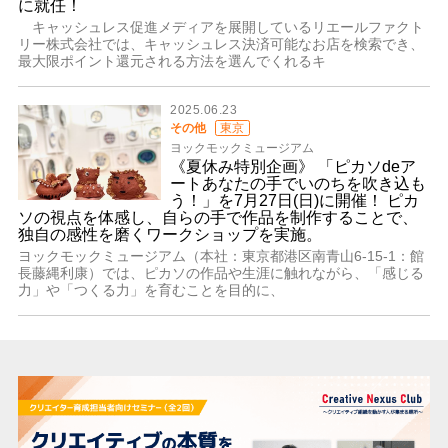
に就任！
キャッシュレス促進メディアを展開しているリエールファクト
リー株式会社では、キャッシュレス決済可能なお店を検索でき、
最大限ポイント還元される方法を選んでくれるキ
2025.06.23
その他
東京
ヨックモックミュージアム
《夏休み特別企画》 「ピカソdeア
ートあなたの手でいのちを吹き込も
う！」を7月27日(日)に開催！ ピカ
ソの視点を体感し、自らの手で作品を制作することで、
独自の感性を磨くワークショップを実施。
ヨックモックミュージアム（本社：東京都港区南青山6-15-1：館
長藤縄利康）では、ピカソの作品や生涯に触れながら、「感じる
力」や「つくる力」を育むことを目的に、