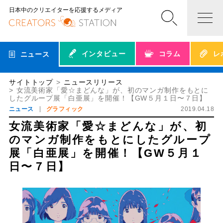
日本中のクリエイターを応援するメディア
インタビュー
コラム
レ
ニュース
サイトトップ
ニュースリリース
女流美術家「愛☆まどんな」が、初のマンガ制作をもとに
したグループ展「白亜展」を開催！【GW５月１日〜７日】
ニュース
グラフィック
2019.04.18
女流美術家「愛☆まどんな」が、初
のマンガ制作をもとにしたグループ
展「白亜展」を開催！【GW５月１
日〜７日】