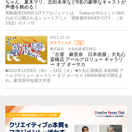
ちゃん、夏木マリ、志田未来など8名の豪華なキャストが
声優を務める！
実験都市DIVER CITYプロジェクトは、 Twitterを中心としたSNS
のみで公開されるショートアニメ「実験都市DIVER CITY」（全
10話）のティザ
2021.12.10
グラフィック
大阪
株式会社 大丸松坂屋百貨店
「古屋 麻里奈 日本画展」大丸心
斎橋店 アールグロリュー ギャラリ
ー オブ オーサカ
■2021年12月8日（水）～14日（火） ■大丸心斎橋店 本館8階 ア
ールグロリュー ギャラリー オブ オーサカ 1988年神奈川県生ま
れ。東京田中短期大学造