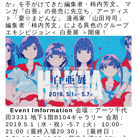
か』を手がけてきた編集者・柿内芳文。 マ
ンガ『白亜』の発売に先立ち、アーティス
ト「愛☆まどんな」 漫画家「山田玲司」
編集者「柿内芳文」による異色のグループ
エキシビジョン＜ 白亜展 ＞開催！
Event Imformation
会場：アーツ千代
田3331 地下1階B104ギャラリー 会期：
2019.5.1（水・祝）-5.7（火） 10:00-
21:00（最終入場20:30） ［最終日：