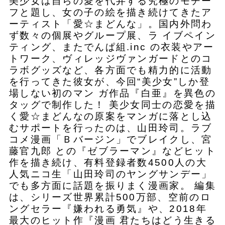
美少女は自らの愛を代弁する究極のモチー
フと題し、女の子の絵を描き続けてきたア
ーティスト「愛☆まどんな」。国内外問わ
ず数々の個展やグループ展、ラ イブペイン
ティング、またでんぱ組.inc の衣装やアー
トワーク、ヴィレッジヴァンガードとのコ
ラボグッズなど、各方面でも精力的に活動
を行ってきた彼女が、今回“美少女”しか登
場しない初のマン ガ作品『白亜』を異色の
タッグで制作した！ 美少女同士の恋愛を描
く愛☆まどんなの原案をマンガに落とし込
むサポートを行ったのは、山田玲司。ラブ
コメ漫画「Ｂバージン」でブレイクし、宮
藤官九郎 との『ゼブラーマン』などヒット
作を描き続け、有料登録者数4500人の大
人気ニコ生「山田玲司のヤングサンデー」
でも多方面に話題を振りまく漫画家。 編集
は、シリーズ世界累計500万部、空前のロ
ングセラー『嫌われる勇気』や、2018年
最大のヒット作『漫画 君たちはどう生きる