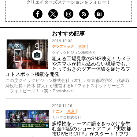
クリエイターズステーションをフォロー！
おすすめ記事
2019.10.08
グラフィック
東京
クイックピジョン株式会社
狙える工場見学のSNS映え！カメラ
やスマホが持ち込めない現場でも、
とっておきのツアー体験を届けるフ
ォトスポット機能を開発
この度クイックピジョン株式会社（本社：東京都渋谷区、代表取
締役社長：鈴木 啓太）が運営するIoTフォトスポットサービス
「フォトビーズ！（英：Photobe-s!
2020.11.26
アニメ
東京
カゼプロ株式会社
多様性をテーマに語るきっかけを生
む全10話のショートアニメ『実験都
市DIVER CITY』がスタート！フワ