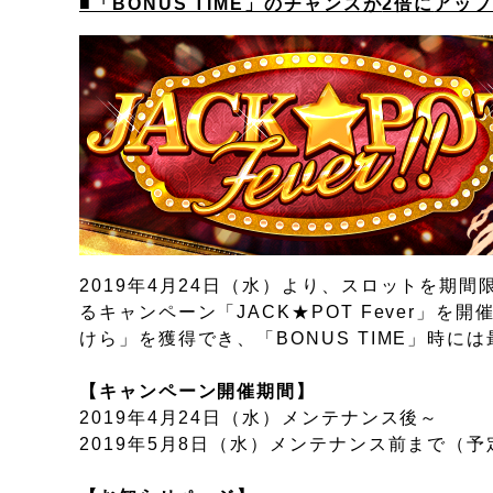
■「BONUS TIME」のチャンスが
2倍に
アップ
2019年4月24日（水）より、スロットを期間
るキャンペーン「JACK★POT Fever
けら」を獲得でき、「BONUS TIME」時に
【キャンペーン開催期間】
2019年4月24日（水）メンテナンス後～
2019年5月8日（水）メンテナンス前まで（予