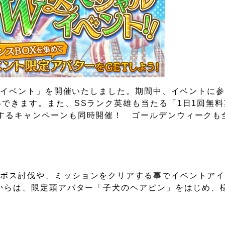
ャルイベント」を開催いたしました。期間中、イベントに
得できます。また、SSランク英雄も当たる「1日1回無
するキャンペーンも同時開催！ ゴールデンウィークも
アボス討伐や、ミッションをクリアする事でイベントア
」からは、限定頭アバター「子犬のヘアピン」をはじめ、