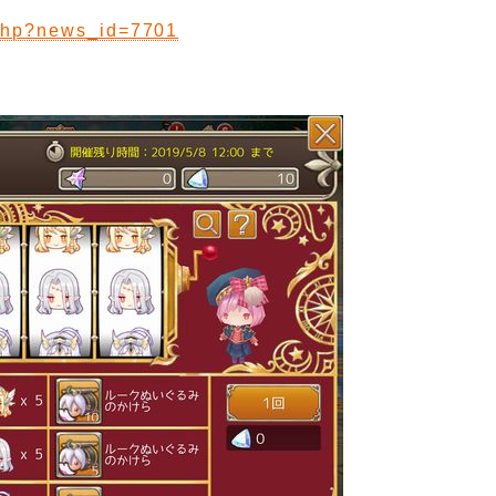
l.php?news_id=7701