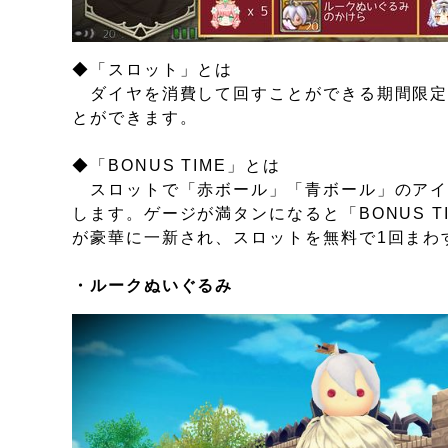
◆「スロット」とは
ダイヤを消費して回すことができる期間限定
とができます。
◆「BONUS TIME」とは
スロットで「赤ボール」「青ボール」のアイコ
します。ゲージが満タンになると「BONUS T
が豪華に一新され、スロットを無料で1回まわ
・ルークぬいぐるみ