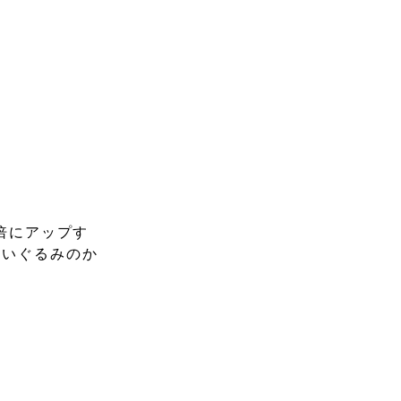
2倍にアップす
ぬいぐるみのか