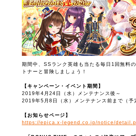
期間中、SSランク英雄も当たる毎日1回無料
トナーと冒険しましょう！
【
キャンペーン・イベント期間
】
2019年4月24日（水）メンテナンス後～
2019年5月8日（水）メンテナンス前まで（予
【お知らせページ】
https://epica.x-legend.co.jp/notice/detai