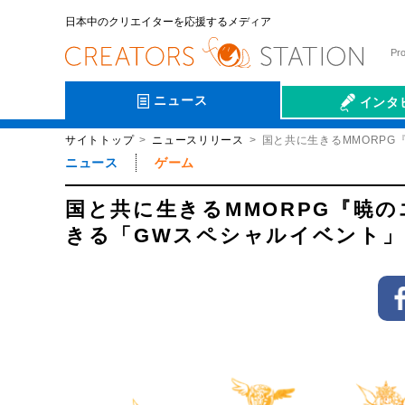
日本中のクリエイターを応援するメディア
Pr
ニュース
インタ
サイトトップ
ニュースリリース
国と共に生きるMMORPG『
会社伝
ニュース
ゲーム
国と共に生きるMMORPG『暁のエピ
きる「GWスペシャルイベント」