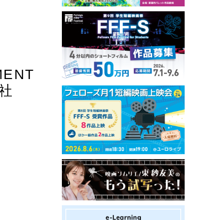
MENT
会社