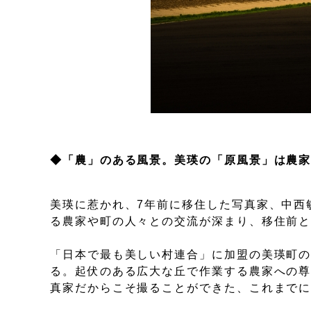
◆「農」のある風景。美瑛の「原風景」は農
美瑛に惹かれ、7年前に移住した写真家、中西
る農家や町の人々との交流が深まり、移住前
「日本で最も美しい村連合」に加盟の美瑛町
る。起伏のある広大な丘で作業する農家への
真家だからこそ撮ることができた、これまで