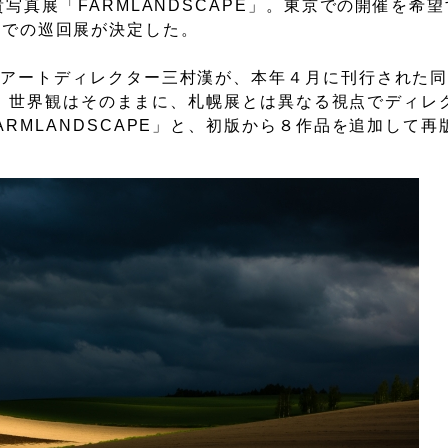
真展「FARMLANDSCAPE」。東京での開催を希
eryでの巡回展が決定した。
るアートディレクター三村漢が、本年４月に刊行された
構成。世界観はそのままに、札幌展とは異なる視点でディレ
RMLANDSCAPE」と、初版から８作品を追加して再