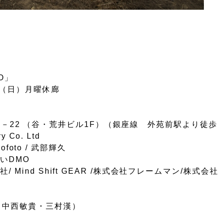
O」
日（日）月曜休廊
2－10－22 （谷・荒井ビル1F）（銀座線 外苑前駅より徒
Co. Ltd
foto / 武部輝久
えいDMO
ind Shift GEAR /株式会社フレームマン/株式会
（中西敏貴・三村漢）