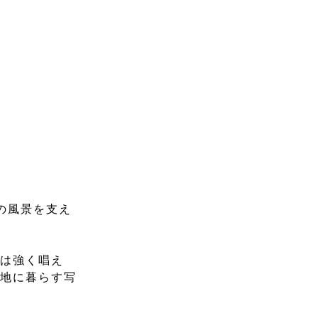
の風景を支え
氏は強く唱え
土地に暮らす写
。