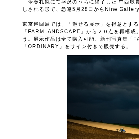
今春札幌にて盛況のうちに終了した 中西敏貴写
しされる形で、急遽5月28日からNine Gall
東京巡回展では、「魅せる展示」を得意とす
「FARMLANDSCAPE」から２０点を再
う。展示作品は全て購入可能。新刊写真集「FA
「ORDINARY」をサイン付きで販売する。