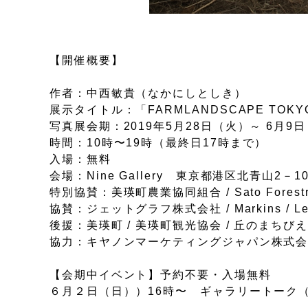
【開催概要】
作者：中西敏貴（なかにしとしき）
展示タイトル：「FARMLANDSCAPE TOKY
写真展会期：2019年5月28日（火）～ 6月9
時間：10時〜19時（最終日17時まで）
入場：無料
会場：Nine Gallery 東京都港区北青山
特別協賛：美瑛町農業協同組合 / Sato Forestry 
協賛：ジェットグラフ株式会社 / Markins / Leo
後援：美瑛町 / 美瑛町観光協会 / 丘のまちび
協力：キヤノンマーケティングジャパン株式会社/ M
【会期中イベント】予約不要・入場無料
６月２日（日））16時〜 ギャラリートーク