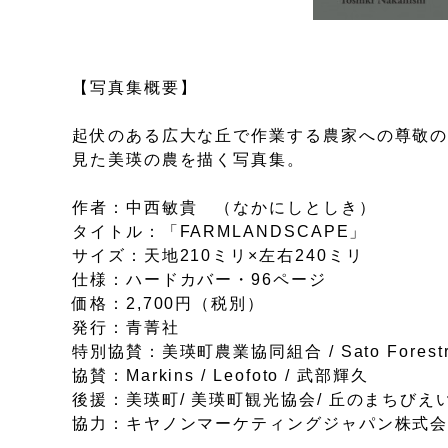
【写真集概要】
起伏のある広大な丘で作業する農家への尊敬
見た美瑛の農を描く写真集。
作者：中西敏貴 （なかにしとしき）
タイトル：「FARMLANDSCAPE」
サイズ：天地210ミリ×左右240ミリ
仕様：ハードカバー・96ページ
価格：2,700円（税別）
発行：青菁社
特別協賛：美瑛町農業協同組合 / Sato Forestry 
協賛：Markins / Leofoto / 武部輝久
後援：美瑛町/ 美瑛町観光協会/ 丘のまちびえ
協力：キヤノンマーケティングジャパン株式会社 /Mi