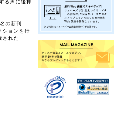
望する声に後押
同名の新刊
クションを行
版された