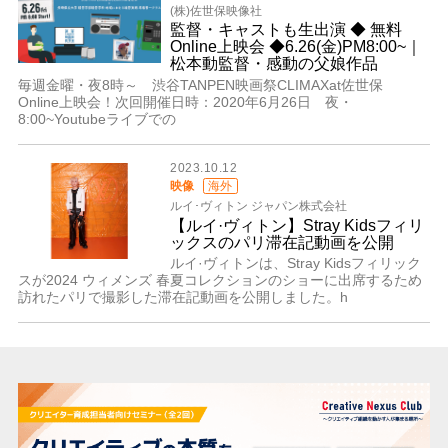
(株)佐世保映像社
監督・キャストも生出演 ◆ 無料
Online上映会 ◆6.26(金)PM8:00~｜
松本動監督・感動の父娘作品
毎週金曜・夜8時～ 渋谷TANPEN映画祭CLIMAXat佐世保
Online上映会！次回開催日時：2020年6月26日 夜・
8:00~Youtubeライブでの
2023.10.12
映像
海外
ルイ･ヴィトン ジャパン株式会社
【ルイ·ヴィトン】Stray Kidsフィリ
ックスのパリ滞在記動画を公開
ルイ·ヴィトンは、Stray Kidsフィリック
スが2024 ウィメンズ 春夏コレクションのショーに出席するため
訪れたパリで撮影した滞在記動画を公開しました。h