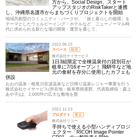
方から。Social Design、スタート
アップスタジオのRiskTakerと連携
し、沖縄県名護市からまちづくりプロジェクトを開始
地域共創型のコミュニティ・パークや、「旅と暮らしの循環」を
テーマとしたウェルビーイング・ホテルなど、ニューノーマル時
代に求められる新たな場の開発・運営を通じて、
2022.06.15
スペース
岐阜
株式会社ケイサービス
1日3組限定で全棟温泉付の貸別荘が
岐阜に7/16オープン！ 飛騨牛など地
元の食材を存分に使用したカフェも
併設
おおの温泉・根尾川谷汲温泉など日帰り温泉レジャー事業を行う
株式会社ケイサービス(所在地：岐阜県揖斐郡、代表取締役：森上
あや子)は、2,000坪の広大な敷地を贅
2021.12.23
プロダクト
東京
株式会社リコー
手持ちで使える小型ハンディプロジ
ェクター「RICOH Image Pointer