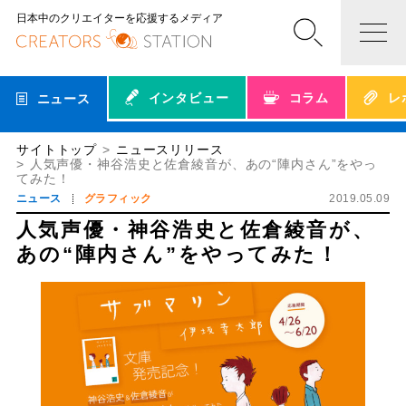
日本中のクリエイターを応援するメディア
インタビュー
コラム
レ
ニュース
サイトトップ
ニュースリリース
人気声優・神谷浩史と佐倉綾音が、あの“陣内さん”をやっ
てみた！
ニュース
グラフィック
2019.05.09
人気声優・神谷浩史と佐倉綾音が、
あの“陣内さん”をやってみた！