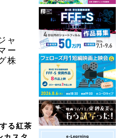
ジャ
マー
グ株
する紅茶
ンカスタ