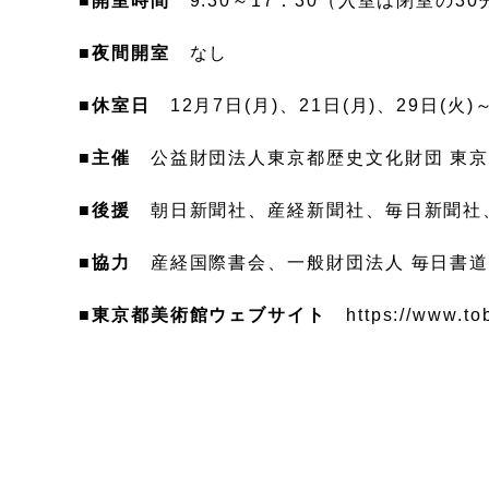
■
開室時間
9:30～17：30（入室は閉室の3
■
夜間開室
なし
■
休室日
12月7日(月)、21日(月)、29日(火)
■
主催
公益財団法人東京都歴史文化財団 東
■後援
朝日新聞社、産経新聞社、毎日新聞社
■協力
産経国際書会、一般財団法人 毎日書
■
東京都美術館ウェブサイト
https://www.tob