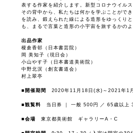
表する作家を紹介します。新型コロナウイル
その背中から、私たちは何かを学ぶことがで
を読み、鍛えられた線による造形をゆっくり
も、まるで言葉と造形の小宇宙を旅するかの
出品作家
榎倉香邨（日本書芸院）
岡 美知子（現日会）
小山やす子（日本書道美術院）
中野北溟（創玄書道会）
村上翠亭
■
開催期間
2020年11月18日(水)～2021年
■
観覧料
当日券 ｜ 一般 500円 ／ 65歳以上
■
会場
東京都美術館 ギャラリーA・C