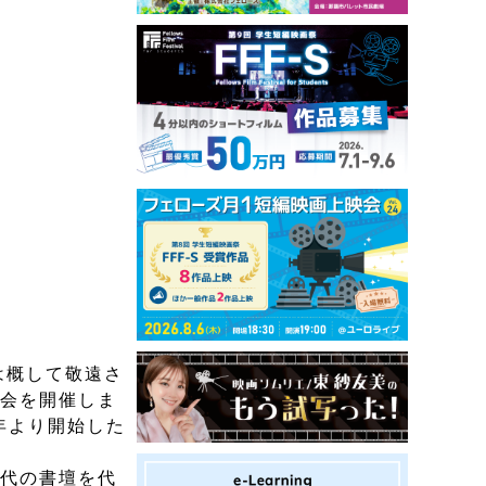
は概して敬遠さ
覧会を開催しま
年より開始した
現代の書壇を代