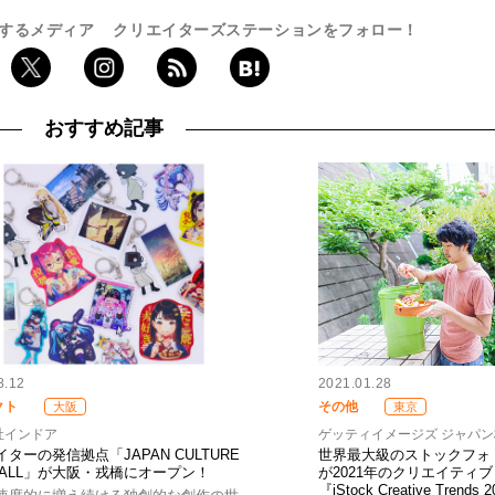
するメディア
クリエイターズステーションをフォロー！
おすすめ記事
8.12
2021.01.28
クト
その他
大阪
東京
社インドア
ゲッティイメージズ ジャパ
ターの発信拠点「JAPAN CULTURE
世界最大級のストックフォトサ
 WALL」が大阪・戎橋にオープン！
が2021年のクリエイティ
『iStock Creative Tren