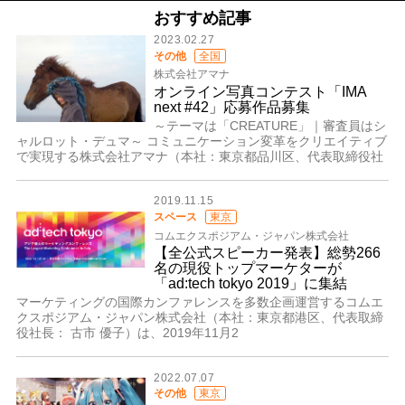
おすすめ記事
2023.02.27
その他
全国
株式会社アマナ
オンライン写真コンテスト「IMA
next #42」応募作品募集
～テーマは「CREATURE」｜審査員はシ
ャルロット・デュマ～ コミュニケーション変革をクリエイティブ
で実現する株式会社アマナ（本社：東京都品川区、代表取締役社
2019.11.15
スペース
東京
コムエクスポジアム・ジャパン株式会社
【全公式スピーカー発表】総勢266
名の現役トップマーケターが
「ad:tech tokyo 2019」に集結
マーケティングの国際カンファレンスを多数企画運営するコムエ
クスポジアム・ジャパン株式会社（本社：東京都港区、代表取締
役社長： 古市 優子）は、2019年11月2
2022.07.07
その他
東京