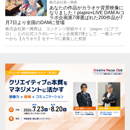
株式会社第一興商
あなたの作品がカラオケ背景映像に
なりました！piapro×LIVE DAM Aiコ
ラボ企画第7弾選ばれた200作品が7
月7日より全国のDAMに登場
株式会社第一興商は、コンテンツ投稿サイト「piapro（ピアプ
ロ）」との公式コラボレーション企画第7弾として、一般ユーザ
ーから【カラオケ】をテーマに募集した初音