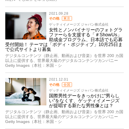
2021.09.28
その他
東京
ゲッティイメージズ ジャパン株式会社
女性とノンバイナリーのフォトグラ
ファーらを支援する「＃ShowUs」
助成金プログラム、日本語でも応募
受付開始！ テーマは「ボディ・ポジティブ」10月25日ま
で公式サイトより募集
デジタルコンテンツ（静止画、動画および音楽）を世界 200 カ国
以上に提供する、世界最大級のデジタルコンテンツカンパニー
Getty Images（本社：米国・シ
2021.12.01
その他
全国
ゲッティイメージズ ジャパン株式会社
国際男性デーをきっかけに“男らし
い”をなくす、ゲッティイメージズ
が提唱する新たな男性像とは？
デジタルコンテンツ（静止画、動画および音楽）を世界 200 カ国
以上に提供する、世界最大級のデジタルコンテンツカンパニー
Getty Images（本社：米国・シ