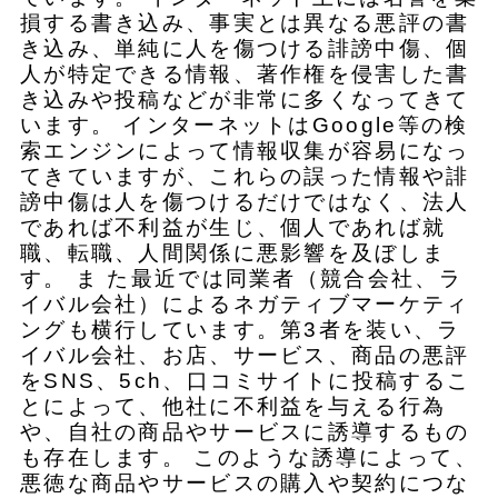
損する書き込み、事実とは異なる悪評の書
き込み、単純に人を傷つける誹謗中傷、個
人が特定できる情報、著作権を侵害した書
き込みや投稿などが非常に多くなってきて
います。 インターネットはGoogle等の検
索エンジンによって情報収集が容易になっ
てきていますが、これらの誤った情報や誹
謗中傷は人を傷つけるだけではなく、法人
であれば不利益が生じ、個人であれば就
職、転職、人間関係に悪影響を及ぼしま
す。 ま た最近では同業者（競合会社、ラ
イバル会社）によるネガティブマーケティ
ングも横行しています。第3者を装い、ラ
イバル会社、お店、サービス、商品の悪評
をSNS、5ch、口コミサイトに投稿するこ
とによって、他社に不利益を与える行為
や、自社の商品やサービスに誘導するもの
も存在します。 このような誘導によって、
悪徳な商品やサービスの購入や契約につな