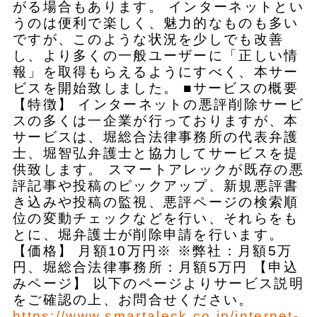
がる場合もあります。 インターネットとい
うのは便利で楽しく、魅力的なものも多い
ですが、このような状況を少しでも改善
し、より多くの一般ユーザーに「正しい情
報」を取得もらえるようにすべく、本サー
ビスを開始致しました。 ■サービスの概要
【特徴】 インターネットの悪評削除サービ
スの多くは一企業が行っておりますが、本
サービスは、堀総合法律事務所の代表弁護
士、堀智弘弁護士と協力してサービスを提
供致します。 スマートアレックが既存の悪
評記事や投稿のピックアップ、新規悪評書
き込みや投稿の監視、悪評ページの検索順
位の変動チェックなどを行い、それらをも
とに、堀弁護士が削除申請を行います。
【価格】 月額10万円※ ※弊社：月額5万
円、堀総合法律事務所：月額5万円 【申込
みページ】 以下のページよりサービス説明
をご確認の上、お問合せください。
https://www.smartaleck.co.jp/internet-