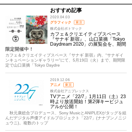
おすすめ記事
2020.04.03
グラフィック
東京
株式会社ポトマック
カフェ＆クリエイティブスペース
『サナギ 新宿』、山口菜摘「Tokyo
Daydream 2020」の展覧会を、期間
限定開催中！
カフェ＆クリエイティブスペース『サナギ 新宿』内、“サナギイ
ンキュベーションギャラリー”にて、5月19日（火）まで、期間限
定で山口菜摘「Tokyo Daydre
2019.12.06
アニメ
東京
株式会社アニプレックス
TVアニメ「22/7」1月11日（土）23
時より放送開始！第2弾キービジュ
アルが公開！
秋元康総合プロデュース、Sony MusicとANIPLEXがタッグを組
んだデジタル声優アイドルプロジェクト「22/7」(ナナブンノニジ
ュウニ)。複数のトップ