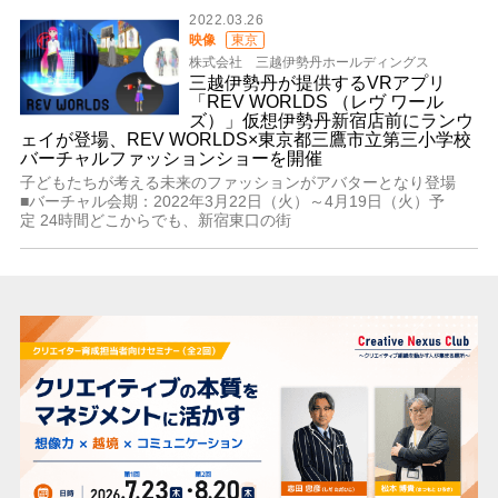
2022.03.26
映像
東京
株式会社 三越伊勢丹ホールディングス
三越伊勢丹が提供するVRアプリ
「REV WORLDS （レヴ ワール
ズ）」仮想伊勢丹新宿店前にランウ
ェイが登場、REV WORLDS×東京都三鷹市立第三小学校
バーチャルファッションショーを開催
子どもたちが考える未来のファッションがアバターとなり登場
■バーチャル会期：2022年3月22日（火）～4月19日（火）予
定 24時間どこからでも、新宿東口の街