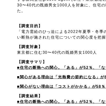
30〜40代の既婚男女1000人を対象に、住
た。
【調査目的】
「電力需給のひっ迫による2022年夏季・冬
い断熱が施された住宅についての関心度を把
【調査対象】
東京都に住む30〜40代の既婚男女1000人
【調査サマリ】
■住宅の断熱への関心。「ある」が52％、「な
■関心がある理由は「光熱費の節約になる」が
■関心がない理由は「コストがかかる」が58％
【調査結果】
■住宅の断熱への関心。「ある」が52％、「な