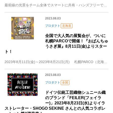
最前線の光景をチーム全体でスマートに共有・ハンズフリーで救助活動をサポート・指揮本部へリアルタイムに隊員の視界を共有・頭の動きに地図が連動、要救助者の方向がわか
2023.08.03
プロダクト
北海道
全国で大人気の展覧会が、ついに
札幌PARCOで開催！『おぱんちゅ
うさぎ展』8月11日(金)よりスター
ト！
2023年8月11日(金)～2023年8月21日(月) 札幌PARCO（北海道札幌市中央区南1条西3-3）は、 CHOCOLATE Inc. 所属の
2023.08.03
プロダクト
全国
ドイツ伝統工芸織物シュニール織
のブランド「FEILER(フェイラ
ー)」2023年8月23日(水)よりイラ
ストレーター・SHOGO SEKINE さんとの人気コラボレ