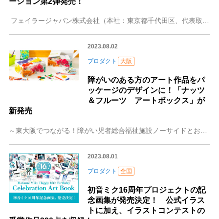
ーション第2弾発売！
フェイラージャパン株式会社（本社：東京都千代田区、代表取締役社長：八木直久）は、毎日をキラキラ楽しむひとりひとりの大切なシーンに“Happy”を届けるフェイラ
2023.08.02
プロダクト
大阪
障がいのある方のアート作品をパ
ッケージのデザインに！「ナッツ
＆フルーツ アートボックス」が
新発売
～東大阪でつながる！障がい児者総合福祉施設ノーサイドとお菓子の共同開発～ 株式会社MDホールディングス（本社：大阪府東大阪市）は、同じ東大阪市を拠点とする株式
2023.08.01
プロダクト
全国
初音ミク16周年プロジェクトの記
念画集が発売決定！ 公式イラス
トに加え、イラストコンテストの