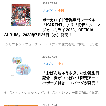
2023.07.26
プロダクト
全国
ボーカロイド音楽専門レーベル
「KARENT」より『初音ミク「マ
ジカルミライ 2023」OFFICIAL
ALBUM』 2023年7月26日（水）発売！
クリプトン・フューチャー・メディア株式会社（本社：北海道札幌市、代表取締役：伊藤博之）は、2023年7月26日（水）に、運営するボーカロイド音楽専門
2023.07.25
プロダクト
東京
「おぱんちゅうさぎ」のお誕生日
記念！夏がいっぱい！限定アート
のポーチ付きエコバッグが発売！
セブンネットショッピング、セブン‐イレブン一部店舗にて限定販売 株式会社マリモクラフト（本社：東京都江戸川区）は、SNSで大人気のイラストレーター「可哀想に！」
2023.07.24