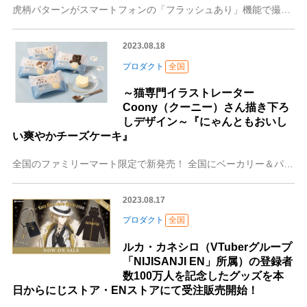
虎柄パターンがスマートフォンの「フラッシュあり」機能で撮影するとオーロラ色に反射して映る！！ 完全数量限定生産、インパクトをとことん追求したら虎柄はこうなった！
2023.08.18
プロダクト
全国
～猫専門イラストレーター
Coony（クーニー）さん描き下ろ
しデザイン～『にゃんともおいし
い爽やかチーズケーキ』
全国のファミリーマート限定で新発売！ 全国にベーカリー＆パティスリーを展開する株式会社オールハーツ・カンパニー（東京本社︓東京都⽬⿊区、名古屋本社︓愛知県名古屋
2023.08.17
プロダクト
全国
ルカ・カネシロ（VTuberグループ
「NIJISANJI EN」所属）の登録者
数100万人を記念したグッズを本
日からにじストア・ENストアにて受注販売開始！