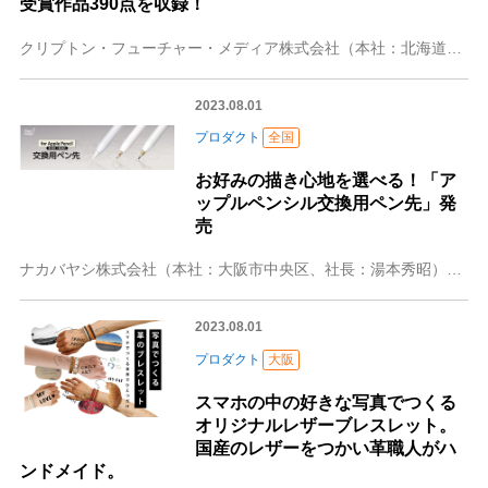
受賞作品390点を収録！
クリプトン・フューチャー・メディア株式会社（本社：北海道札幌市、代表取締役：伊藤博之、以下クリプトン）は、初音ミク16周年プロジェクト「初音ミク Happy 1
2023.08.01
プロダクト
全国
お好みの描き心地を選べる！「ア
ップルペンシル交換用ペン先」発
売
ナカバヤシ株式会社（本社：大阪市中央区、社長：湯本秀昭）はスタイラスペンのペン先を書き心地や用途に合わせてカスタマイズできる「アップルペンシル交換用ペン先」を全
2023.08.01
プロダクト
大阪
スマホの中の好きな写真でつくる
オリジナルレザーブレスレット。
国産のレザーをつかい革職人がハ
ンドメイド。