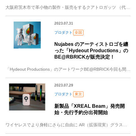
大阪府茨木市で革小物の製作・販売をするクアトロガッツ （代表：中辻大也 ナカツジヒロヤ）は、公式HPにて「スマホの写真でつくるオリジナルブレスレット」のオーダー
2023.07.31
プロダクト
全国
Nujabes のアーティストロゴを纏
った「Hydeout Productions」の
BE@RBRICKが販売決定！
「Hydeout Productions」のアートワークBE@RBRICK今回も間違い無し！ カルチャーショップ「 YEN TOWN MARKET®︎
2023.07.29
プロダクト
東京
新製品「XREAL Beam」発売開
始・先行予約分出荷開始
ワイヤレスでより身軽にさらに自由に AR（拡張現実）グラスを開発・販売している、日本Xreal株式会社（代表取締役社長：呂正民／所在地：東京都港区）は