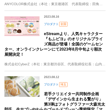
ANYCOLOR株式会社（本社：東京都港区 代表取締役：田角陸、以下「当社」）が運営するVTuber / バーチャルライバーグループ「NIJISANJI EN」
2023.08.16
プロダクト
全国
eStreamより、人気キャラクター
『もふピヨ』のオリジナルプライ
ズ商品が登場！全国のゲームセン
ター、オンラインクレーンにて2023年8月中旬より順次
展開決定！
株式会社CyberZ（本社：東京都渋谷区、代表取締役社長：山内隆裕）の連結子会社、株式会社eStream（本社：東京都渋谷区、代表取締役社長：高井里菜）は、全国
2023.08.12
プロダクト
埼玉
若手クリエイター共同制作企画
「デザインから生まれる繋がり」
第3弾はフォトグラファー大森光太
郎氏。生サブレやわらかゴールドプレーン季節限定「マ