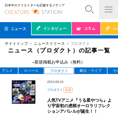
日本中のクリエイターを応援するメディア
インタビュー
コラム
レ
ニュース
サイトトップ
ニュースリリース
プロダクト
ニュース（プロダクト）の記事一覧
新規掲載お申込み（無料）
アニメ
スペース
舞台・ライブ
そ
プロダクト
2023.08.19
プロダクト
全国
人気TVアニメ『うる星やつら』よ
り宇宙初の虎柄オーロラリフレク
ションアパレルが誕生！！