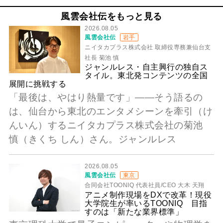
風雲会社伝をもっと見る
2026.08.05
風雲会社伝
岩手
ニイタカプラス株式会社 取締役専務兼仙台支
社長 菊池 慎
ジャンルレス・自主興行の独自ス
タイル。東北発コンテンツの全国
展開に挑戦する
「最後は、やはり熱量です」――そう語るの
は、仙台から東北のエンタメシーンを牽引（け
んいん）するニイタカプラス株式会社の菊池
慎（きくち しん）さん。ジャンルレス
2026.08.05
風雲会社伝
東京
合同会社TOONIQ 代表社員/CEO 大木 天翔
アニメ制作現場をDXで改革！現役
大学院生が率いるTOONIQ 目指
すのは「新たな業界標準」