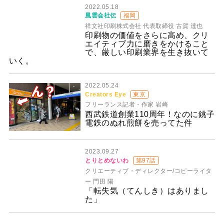
2022.05.18
風雲会社伝
福岡
祥文社印刷株式会社 代表取締役 古賀 達也
印刷物の価値をさらに高め、クリ
エイティブ力に磨きをかけること
で、厳しい印刷業界を生き抜いて
いく。
2022.05.24
Creators Eye
東京
フリーランス記者・作家 岩崎
西武鉄道創業110周年！なのに銚子
電鉄のぬれ煎餅を売ってた件
2023.09.27
とりとめないわ
第97話
クリエーティブ・ディレクター/コピーライタ
ー 門田 陽
「転失気（てんしき）はありまし
た」