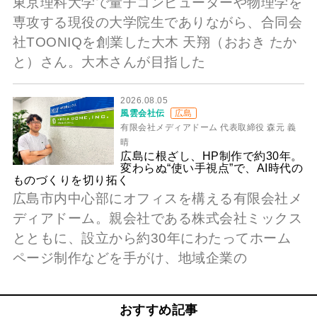
東京理科大学で量子コンピューターや物理学を
専攻する現役の大学院生でありながら、合同会
社TOONIQを創業した大木 天翔（おおき たか
と）さん。大木さんが目指した
2026.08.05
風雲会社伝
広島
有限会社メディアドーム 代表取締役 森元 義
晴
広島に根ざし、HP制作で約30年。
変わらぬ“使い手視点”で、AI時代の
ものづくりを切り拓く
広島市内中心部にオフィスを構える有限会社メ
ディアドーム。親会社である株式会社ミックス
とともに、設立から約30年にわたってホーム
ページ制作などを手がけ、地域企業の
おすすめ記事