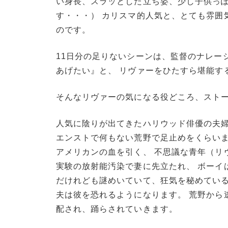
い身長、スラッとした立ち姿、少し子供っぽ
す・・・） カリスマ的人気と、とても雰囲
のです。
11日分の足りないシーンは、監督のナレー
あげたい』と、 リヴァーをひたすら堪能す
そんなリヴァーの気になる役どころ、スト
人気に陰りが出てきたハリウッド俳優の夫婦
エンストで何もない荒野で足止めをくらいま
アメリカンの血を引く、 不思議な青年（リ
実験の放射能汚染で妻に先立たれ、 ボーイ
だけれども謎めいていて、狂気を秘めている
夫は彼を恐れるようになります。 荒野から
配され、踊らされていきます。