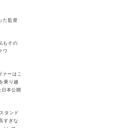
った監督
私もその
クワ
ヴァーはこ
を乗り越
た日本公開
「スタンド
高すぎな