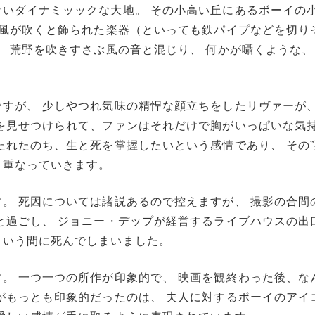
いダイナミッックな大地。 その小高い丘にあるボーイの
 風が吹くと飾られた楽器（といっても鉄パイプなどを切り
。 荒野を吹きすさぶ風の音と混じり、 何かが囁くような
すが、 少しやつれ気味の精悍な顔立ちをしたリヴァーが
を見せつけられて、ファンはそれだけで胸がいっぱいな気
たれたのち、生と死を掌握したいという感情であり、 その”
も重なっていきます。
。 死因については諸説あるので控えますが、 撮影の合間
と過ごし、 ジョニー・デップが経営するライブハウスの出
という間に死んでしまいました。
。 一つ一つの所作が印象的で、 映画を観終わった後、な
がもっとも印象的だったのは、 夫人に対するボーイのアイ