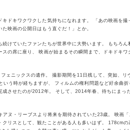
ドキドキワクワクした気持ちになれます。 「あの映画を撮
いた映画の公開日はもう直ぐだ！」とか。
ち続けていたファンたちが世界中に大勢います。 もちろん
ースの席に座り、 映画が始まるその瞬間まで、ドキドキワ
フェニックスの遺作。 撮影期間を11日残して、突如、リ
年という時が経ちますが、 フィルムの権利問題など紆余曲折
成させたのが2012年。 そして、2014年春、待ちにまっ
キアヌ・リーブスより将来を期待されていた23歳。 映画
クリスとして、観たことがある人も多いはず。 178cmの