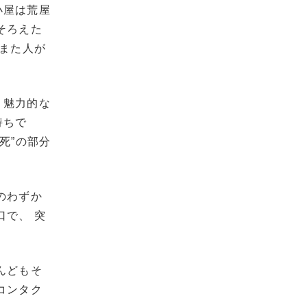
小屋は荒屋
そろえた
、また人が
、魅力的な
持ちで
死”の部分
のわずか
口で、 突
んどもそ
コンタク