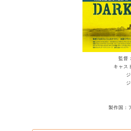
監督
キャス
ジ
ジ
製作国：