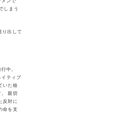
ケメンで
でしまう
送り出して
旅行中。
ネイティブ
ていた核
。 親切
た反対に
の命を支