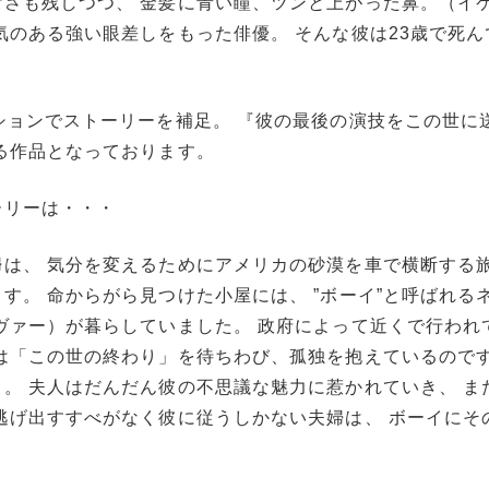
さも残しつつ、 金髪に青い瞳、ツンと上がった鼻。（イ
気のある強い眼差しをもった俳優。 そんな彼は23歳で死ん
ションでストーリーを補足。 『彼の最後の演技をこの世に
る作品となっております。
ーリーは・・・
は、 気分を変えるためにアメリカの砂漠を車で横断する
す。 命からがら見つけた小屋には、 ”ボーイ”と呼ばれる
ヴァー）が暮らしていました。 政府によって近くで行われ
は「この世の終わり」を待ちわび、孤独を抱えているのです
。 夫人はだんだん彼の不思議な魅力に惹かれていき、 ま
逃げ出すすべがなく彼に従うしかない夫婦は、 ボーイにそ