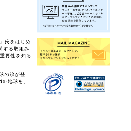
想」氏をはじめ
関する取組み
の重要性を知る
球の絵が登
de-地球を、