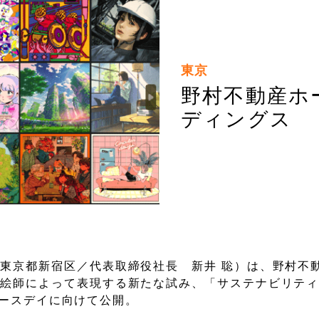
東京
野村不動産ホ
ディングス
東京都新宿区／代表取締役社長 新井 聡）は、野村不
の絵師によって表現する新たな試み、「サステナビリテ
のアースデイに向けて公開。