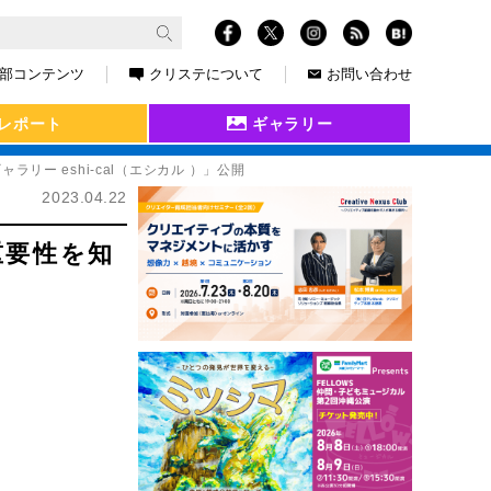
部コンテンツ
クリステについて
お問い合わせ
レポート
ギャラリー
ー eshi-cal（エシカル ）」公開
2023.04.22
重要性を知