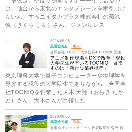
「最後は、やはり熱量です」――そう語るの
は、仙台から東北のエンタメシーンを牽引（け
んいん）するニイタカプラス株式会社の菊池
慎（きくち しん）さん。ジャンルレス
2026.08.05
風雲会社伝
東京
合同会社TOONIQ 代表社員/CEO 大木 天翔
アニメ制作現場をDXで改革！現役
大学院生が率いるTOONIQ 目指
すのは「新たな業界標準」
東京理科大学で量子コンピューターや物理学を
専攻する現役の大学院生でありながら、合同会
社TOONIQを創業した大木 天翔（おおき たか
と）さん。大木さんが目指した
2026.08.05
風雲会社伝
広島
有限会社メディアドーム 代表取締役 森元 義