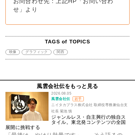
お問合わせ先：上記HP「お問い合わ
せ」より
TAGS of TOPICS
映像
グラフィック
関西
風雲会社伝をもっと見る
2026.08.05
風雲会社伝
岩手
ニイタカプラス株式会社 取締役専務兼仙台支
社長 菊池 慎
ジャンルレス・自主興行の独自ス
タイル。東北発コンテンツの全国
展開に挑戦する