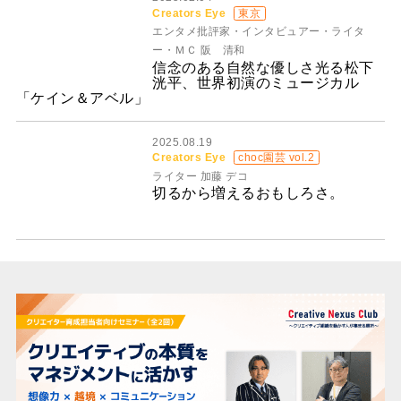
Creators Eye
東京
エンタメ批評家・インタビュアー・ライタ
ー・ＭＣ 阪 清和
信念のある自然な優しさ光る松下
洸平、世界初演のミュージカル
「ケイン＆アベル」
2025.08.19
Creators Eye
choc園芸 vol.2
ライター 加藤 デコ
切るから増えるおもしろさ。