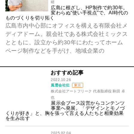
晴
広島に根ざし、HP制作で約30年。
変わらぬ“使い手視点”で、AI時代の
ものづくりを切り拓く
広島市内中心部にオフィスを構える有限会社メ
ディアドーム。親会社である株式会社ミックス
とともに、設立から約30年にわたってホーム
ページ制作などを手がけ、地域企業の
おすすめ記事
2022.10.26
風雲会社伝
東京
株式会社アートフリーク 代表取締役 駒田 卓
也
展示会ブース設営からコンテンツ
事業へ発展。「デザインとモノづ
くりが好き」と、胸を張って言える人たちと相乗効果
を生み出す
2025.02.04