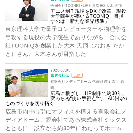
合同会社TOONIQ 代表社員/CEO 大木 天翔
アニメ制作現場をDXで改革！現役
大学院生が率いるTOONIQ 目指
すのは「新たな業界標準」
東京理科大学で量子コンピューターや物理学を
専攻する現役の大学院生でありながら、合同会
社TOONIQを創業した大木 天翔（おおき たか
と）さん。大木さんが目指した
2026.08.05
風雲会社伝
広島
有限会社メディアドーム 代表取締役 森元 義
晴
広島に根ざし、HP制作で約30年。
変わらぬ“使い手視点”で、AI時代の
ものづくりを切り拓く
広島市内中心部にオフィスを構える有限会社メ
ディアドーム。親会社である株式会社ミックス
とともに、設立から約30年にわたってホーム