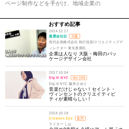
ページ制作などを手がけ、地域企業の
おすすめ記事
2014.12.17
風雲会社伝
大阪
現代企画株式会社 執行役員/クリエイティブデ
ィレクター 東矢貴満氏
企業は人なり 大阪・梅田のパッ
ケージデザイン会社
2017.10.04
Dig It! NYC
Vol.108
Dig it! NYC 藤井さゆり
音楽だけじゃない！セイント・
ヴィンセントのクリエイティビ
ティが素晴らしい！
2024.10.18
Creators Eye
金沢
ライター しお