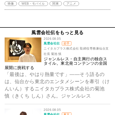
映像
WEB・モバイル
関東
アニメ
風雲会社伝をもっと見る
2026.08.05
風雲会社伝
岩手
ニイタカプラス株式会社 取締役専務兼仙台支
社長 菊池 慎
ジャンルレス・自主興行の独自ス
タイル。東北発コンテンツの全国
展開に挑戦する
「最後は、やはり熱量です」――そう語るの
は、仙台から東北のエンタメシーンを牽引（け
んいん）するニイタカプラス株式会社の菊池
慎（きくち しん）さん。ジャンルレス
2026.08.05
風雲会社伝
東京