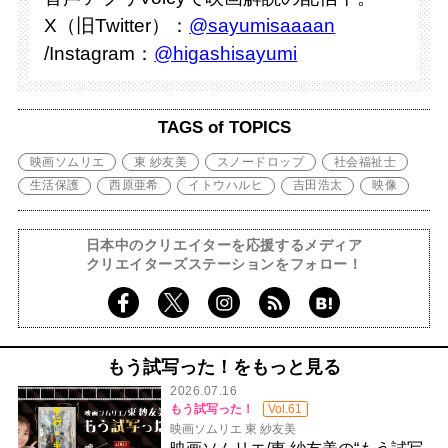
X（旧Twitter）：
@sayumisaaaan
/Instagram：
@higashisayumi
TAGS of TOPICS
映画ソムリエ
東 紗友美
スノードロップ
社会福祉士
生活保護
西原亜希
イトウハルヒ
吉田浩太
映像
日本中のクリエイターを応援するメディア
クリエイターズステーションをフォロー！
もう試写った！をもっと見る
2026.07.16
もう試写った！
Vol.61
映画ソムリエ 東 紗友美