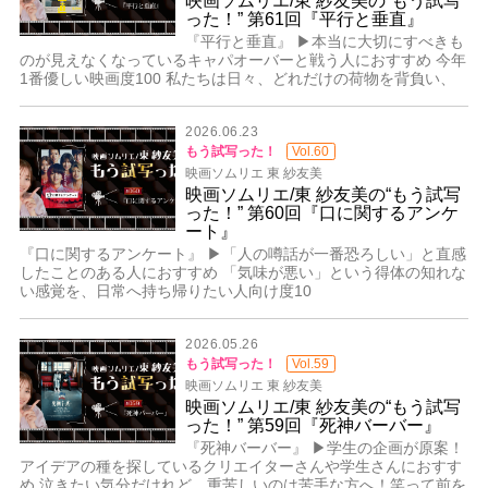
映画ソムリエ/東 紗友美の“もう試写
った！” 第61回『平行と垂直』
『平行と垂直』 ▶本当に大切にすべきも
のが見えなくなっているキャパオーバーと戦う人におすすめ 今年
1番優しい映画度100 私たちは日々、どれだけの荷物を背負い、
2026.06.23
もう試写った！
Vol.60
映画ソムリエ 東 紗友美
映画ソムリエ/東 紗友美の“もう試写
った！” 第60回『口に関するアンケ
ート』
『口に関するアンケート』 ▶「人の噂話が一番恐ろしい」と直感
したことのある人におすすめ 「気味が悪い」という得体の知れな
い感覚を、日常へ持ち帰りたい人向け度10
2026.05.26
もう試写った！
Vol.59
映画ソムリエ 東 紗友美
映画ソムリエ/東 紗友美の“もう試写
った！” 第59回『死神バーバー』
『死神バーバー』 ▶学生の企画が原案！
アイデアの種を探しているクリエイターさんや学生さんにおすす
め 泣きたい気分だけれど、重苦しいのは苦手な方へ！笑って前を