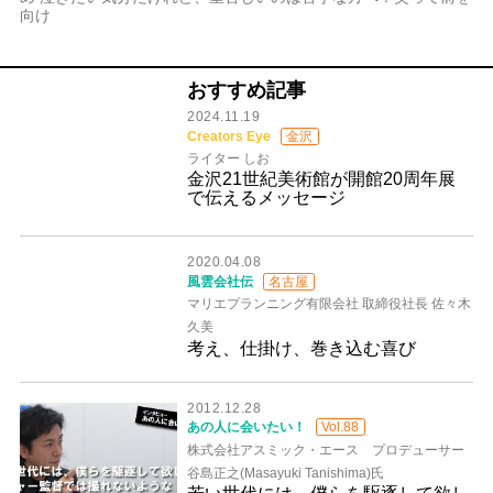
向け
おすすめ記事
2024.11.19
Creators Eye
金沢
ライター しお
金沢21世紀美術館が開館20周年展
で伝えるメッセージ
2020.04.08
風雲会社伝
名古屋
マリエプランニング有限会社 取締役社長 佐々木
久美
考え、仕掛け、巻き込む喜び
2012.12.28
あの人に会いたい！
Vol.88
株式会社アスミック・エース プロデューサー
谷島正之(Masayuki Tanishima)氏