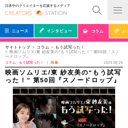
日本中のクリエイターを応援するメディア
ニュース
インタビュー
レ
コラム
サイトトップ
コラム
もう試写った！
映画ソムリエ/東 紗友美の“もう試写った！” 第50回『スノ
ードロップ』
コラム
もう試写った！
映像
2025.08.26
映画ソムリエ/東 紗友美の“もう試写
った！” 第50回『スノードロップ』