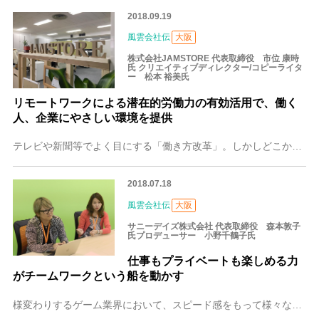
2018.09.19
風雲会社伝
大阪
株式会社JAMSTORE 代表取締役 市位 康時
氏 クリエイティブディレクター/コピーライタ
ー 松本 裕美氏
リモートワークによる潜在的労働力の有効活用で、働く
人、企業にやさしい環境を提供
テレビや新聞等でよく目にする「働き方改革」。しかしどこか他人事ではないですか。特に女性は結婚、出産、家庭の事情などにより、せっかく培ったスキルを眠らせている人が
2018.07.18
風雲会社伝
大阪
サニーデイズ株式会社 代表取締役 森本敦子
氏プロデューサー 小野千鶴子氏
仕事もプライベートも楽しめる力
がチームワークという船を動かす
様変わりするゲーム業界において、スピード感をもって様々なことにチャレンジし、揺るぎないスキルと感覚を身につけてきたサニーデイズ株式会社の森本敦子取締役と小野千鶴