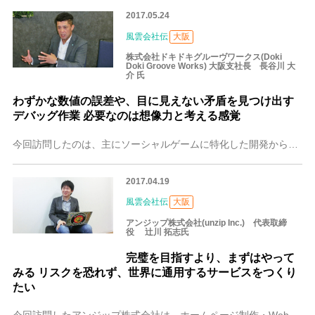
2017.05.24
風雲会社伝
大阪
株式会社ドキドキグルーヴワークス(Doki
Doki Groove Works) 大阪支社長 長谷川 大
介 氏
わずかな数値の誤差や、目に見えない矛盾を見つけ出す
デバッグ作業 必要なのは想像力と考える感覚
今回訪問したのは、主にソーシャルゲームに特化した開発から運営、バランス調整とデバッグ、カスタマーサポートまで一貫したサービスを提供している株式会社ドキドキグルー
2017.04.19
風雲会社伝
大阪
アンジップ株式会社(unzip Inc.) 代表取締
役 辻川 拓志氏
完璧を目指すより、まずはやって
みる リスクを恐れず、世界に通用するサービスをつくり
たい