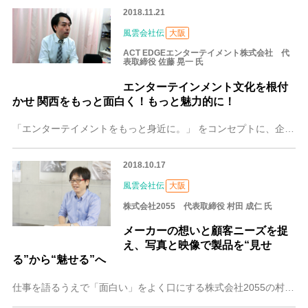
2018.11.21
風雲会社伝
大阪
ACT EDGEエンターテイメント株式会社 代
表取締役 佐藤 晃一 氏
エンターテインメント文化を根付
かせ 関西をもっと面白く！もっと魅力的に！
「エンターテイメントをもっと身近に。」 をコンセプトに、企業の「プロモーションドラマ」や、個人のターニング ポイントをドラマ化した「エンディングドラマ」の制作を
2018.10.17
風雲会社伝
大阪
株式会社2055 代表取締役 村田 成仁 氏
メーカーの想いと顧客ニーズを捉
え、写真と映像で製品を“見せ
る”から“魅せる”へ
仕事を語るうえで「面白い」をよく口にする株式会社2055の村田 成仁（むらた なるひと）代表取締役。フォトグラファーとして、経営者として、多忙な日々を過ごす中で