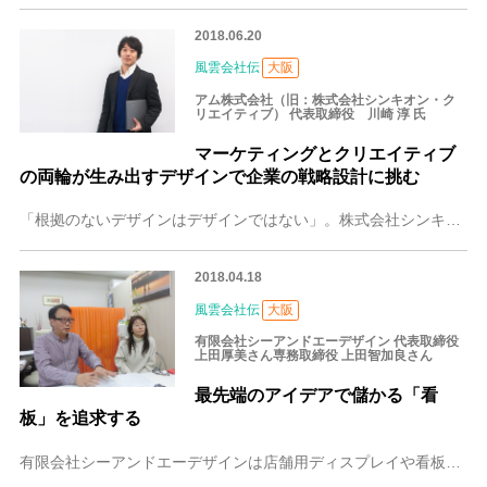
2018.06.20
風雲会社伝
大阪
アム株式会社（旧：株式会社シンキオン・ク
リエイティブ） 代表取締役 川崎 淳 氏
マーケティングとクリエイティブ
の両輪が生み出すデザインで企業の戦略設計に挑む
「根拠のないデザインはデザインではない」。株式会社シンキオン・クリエイティブは「デザインの力」にこだわってWebサイトの企画・制作や導入のコンサルティングなどを
2018.04.18
風雲会社伝
大阪
有限会社シーアンドエーデザイン 代表取締役
上田厚美さん専務取締役 上田智加良さん
最先端のアイデアで儲かる「看
板」を追求する
有限会社シーアンドエーデザインは店舗用ディスプレイや看板などの企画、デザイン、制作をトータルに手がけています。営業事務や経理を担当する上田厚美(うえだ あつみ)