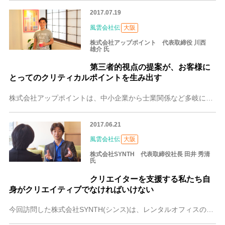
2017.07.19
風雲会社伝
大阪
株式会社アップポイント 代表取締役 川西
雄介 氏
第三者的視点の提案が、お客様に
とってのクリティカルポイントを生み出す
株式会社アップポイントは、中小企業から士業関係など多岐に渡るクライアントをもつWeb制作会社です。しかし実際は、制作だけでなく、プロモーション的な役割を担うこと
2017.06.21
風雲会社伝
大阪
株式会社SYNTH 代表取締役社長 田井 秀清
氏
クリエイターを支援する私たち自
身がクリエイティブでなければいけない
今回訪問した株式会社SYNTH(シンス)は、レンタルオフィスの会社です。SYNTHの特徴は、ただ部屋を利用していただくだけでなく、ラウンジの設置や受付応対などグ