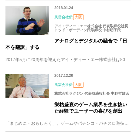
2018.01.24
風雲会社伝
大阪
アイ・ディー・エー株式会社 代表取締役社長
トッド・ボーディン氏取締役 中村明子氏
アナログとデジタルの融合で「日
本を翻訳」する
2017年5月に20周年を迎えたアイ・ディー・エー株式会社は80カ国語以上の多言語の翻訳をはじめ、それらの言語に対応したカタログやマニュアル、Webサイト制作な
2017.12.20
風雲会社伝
大阪
株式会社ラクジン 代表取締役社長 中野哲雄氏
栄枯盛衰のゲーム業界を生き抜い
た経験でユーザーの喜びを創出
「まじめに・おもしろく」。ゲームやパチンコ・パチスロ遊技機などの企画・開発を手がける株式会社ラクジンは、この言葉を理念としてエンターテインメントコンテンツの制作