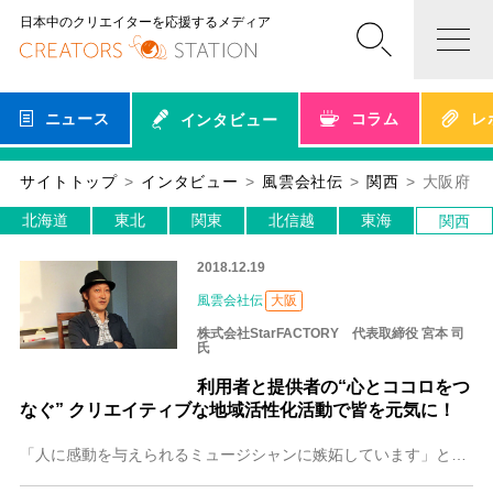
日本中のクリエイターを応援するメディア
ニュース
コラム
レ
インタビュー
サイトトップ
インタビュー
風雲会社伝
関西
大阪府
北海道
東北
関東
北信越
東海
関西
2018.12.19
風雲会社伝
大阪
株式会社StarFACTORY 代表取締役 宮本 司
氏
利用者と提供者の“心とココロをつ
なぐ” クリエイティブな地域活性化活動で皆を元気に！
「人に感動を与えられるミュージシャンに嫉妬しています」と話すのは、スターファクトリーの宮本社長。印刷からWeb、動画の制作やイベントの企画・運営まで幅広く事業を