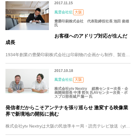
2017.11.15
風雲会社伝
大阪
豊榮印刷株式会社 代表取締役社長 池田 俊雄
氏
お客様へのアドリブ対応が生んだ
成長
1934年創業の豊榮印刷株式会社は印刷物の企画から制作、製造、商品管理までのサービスを一貫して提供しています。元号で言えば、戦前の昭和9年に産声（うぶごえ）を上
2017.10.18
風雲会社伝
大阪
株式会社ytv Nextry 総務センター次長・企
画開発部長 中澤 哲矢 氏AVセンター次長・ポ
スプロ部長城戸 隆一 氏
発信者だからこそアンテナを張り巡らせ 激変する映像業
界で新境地の開拓に挑む
株式会社ytv Nextryは大阪の民放準キー局・読売テレビ放送（ytv）系列の総合制作会社です。企画、撮影、編集、音響効果などをトータルに手がけており、従業員