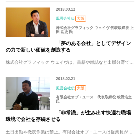
2018.03.12
風雲会社伝
大阪
株式会社グラフィック ウェイヴ 代表取締役 上
田 岳史 氏
「夢のある会社」としてデザイン
の力で新しい価値を創造する
株式会社グラフィック ウェイヴは、書籍や雑誌など出版分野での実績を強みとし、ブランディングからWebサイト制作までトータルなニーズに対応しているデザイン会社です
2018.02.21
風雲会社伝
大阪
有限会社オブ・ユース 代表取締役 牧野浩之
氏
「非常識」が生み出す快適な職場
環境で会社を存続させる
土日出勤や徹夜作業は禁止。有限会社オブ・ユースは従業員が仕事以外の時間を大切にして人間としての幅を広げることを重視するWeb制作会社です。同社の牧野浩之社長にと