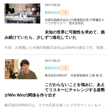
2017.09.20
風雲会社伝
大阪
光画印刷株式会社 DS事業部次長 中野薫氏チ
ーフデザイナー 荒木圭司氏
未知の世界に可能性を求めて、挑
み続けていたら、少しずつ進化していた
今回、お邪魔した光画印刷株式会社は1948年の創立です。戦後の成長の波に乗って平成を迎えましたが、開業当初からの印刷加工だけでは先細りは目に見えていました。そこ
2017.08.23
風雲会社伝
大阪
株式会社WINGIT 代表者取締役 三島 裕 氏
こだわらないことを強みに、あえ
てリスキーにチャレンジする姿勢
がWin Winの関係を作り出す
株式会社WINGITは、スマホ広告を使ったプロモーションをメインにウェブ広告を展開する会社です。開業は2016年11月と(2017年7月現在)まだ1年もたってい