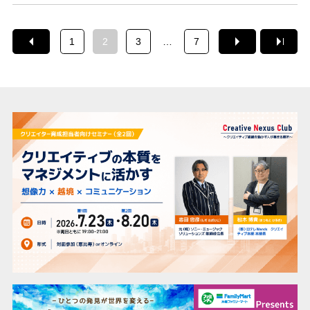
1
2
3
…
7