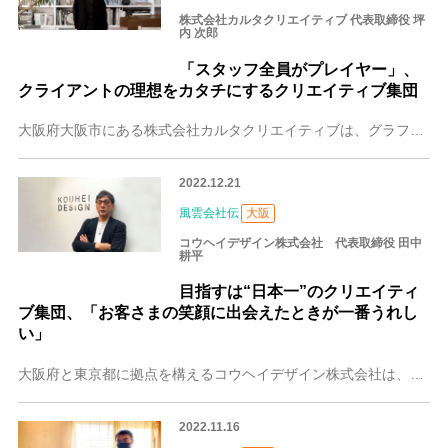
株式会社カルタクリエイティブ 代表取締役 坪
内 次郎
「スタッフ全員がプレイヤー」、
クライアントの理想をカタチにするクリエイティブ集団
大阪府大阪市にある株式会社カルタクリエイティブは、グラフィックデザインを中心とした広告宣伝、販売促進の企画制作からCI・VIブランドコミュニケーションの企画制作
2022.12.21
風雲会社伝
大阪
コウヘイデザイン株式会社 代表取締役 田中
耕平
目指すは“日本一”のクリエイティ
ブ集団、「お客さまの笑顔に出会えたときが一番うれし
い」
大阪府と東京都に拠点を構えるコウヘイデザイン株式会社は、デザイン事業を中心にムービー制作・Webマーケティング・ブランディングなど多種多様のクリエイティブ分野を
2022.11.16