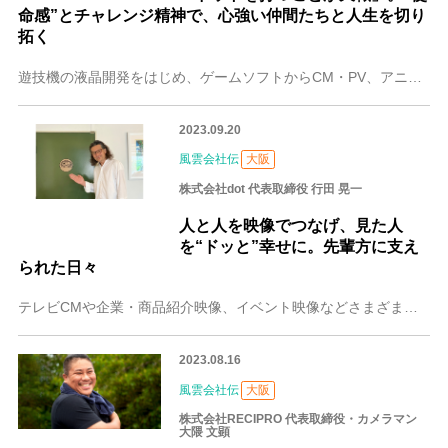
命感”とチャレンジ精神で、心強い仲間たちと人生を切り
拓く
遊技機の液晶開発をはじめ、ゲームソフトからCM・PV、アニメーション、DTPまで幅広いジャンルで制作を手がける大阪の株式会社ディープラス。ゲーム業界からキャリア
2023.09.20
風雲会社伝
大阪
株式会社dot 代表取締役 行田 晃一
人と人を映像でつなげ、見た人
を“ドッと”幸せに。先輩方に支え
られた日々
テレビCMや企業・商品紹介映像、イベント映像などさまざまなプロモーション映像制作に携わる大阪の株式会社dot（ドット）。代表取締役の行田 晃一（なめた こういち
2023.08.16
風雲会社伝
大阪
株式会社RECIPRO 代表取締役・カメラマン
大隈 文顕