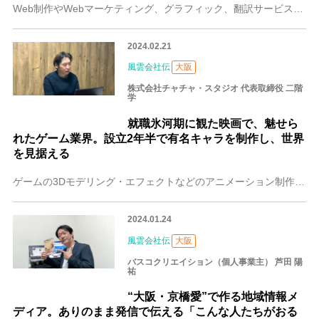
Web制作やWebマーケティング、グラフィック、翻訳サービスなどを手がける、大阪の株式会社ファーストネットジャパン。代表取締役の齊藤 真也（さいとう しんや）さ
2024.02.21
風雲会社伝
大阪
株式会社チャチャ・スタジオ 代表取締役 二階
学
就職氷河期に観た映画で、魅せら
れたゲーム業界。設立2年半で有名キャラを制作し、世界
を見据える
ゲームの3Dモデリング・エフェクトなどのアニメーション制作事業を手掛けている大阪の株式会社チャチャ・スタジオ。代表取締役の二階 学（にかい まなぶ）さんは、ゲー
2024.01.24
風雲会社伝
大阪
バスコクリエイション（個人事業主） 芦田 陽
祐
“大阪・京橋愛”で作る地域情報メ
ディア。ありのまま発信で伝える「こんな人たちがおる