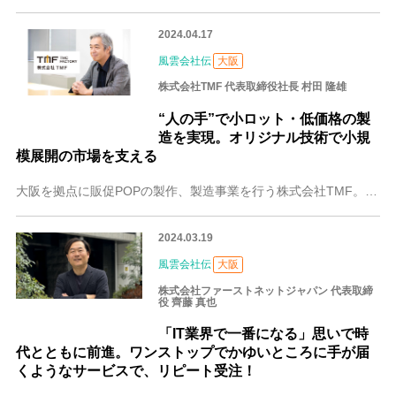
2024.04.17
風雲会社伝
大阪
株式会社TMF 代表取締役社長 村田 隆雄
“人の手”で小ロット・低価格の製
造を実現。オリジナル技術で小規
模展開の市場を支える
大阪を拠点に販促POPの製作、製造事業を行う株式会社TMF。同業他社では受注する企業が少ない「小ロット」の製造に目をつけ、他社にはできない技術や工夫で、小ロット
2024.03.19
風雲会社伝
大阪
株式会社ファーストネットジャパン 代表取締
役 齊藤 真也
「IT業界で一番になる」思いで時
代とともに前進。ワンストップでかゆいところに手が届
くようなサービスで、リピート受注！