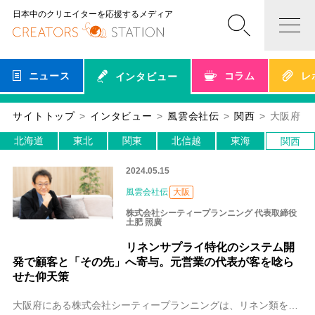
日本中のクリエイターを応援するメディア
ニュース
コラム
レ
インタビュー
サイトトップ
インタビュー
風雲会社伝
関西
大阪府
北海道
東北
関東
北信越
東海
関西
2024.05.15
風雲会社伝
大阪
株式会社シーティープランニング 代表取締役
土肥 照廣
リネンサプライ特化のシステム開
発で顧客と「その先」へ寄与。元営業の代表が客を唸ら
せた仰天策
大阪府にある株式会社シーティープランニングは、リネン類を顧客に貸し出しするリネンサプライ業界に特化したクラウドなどのシステム開発、コンサルティングを行っています