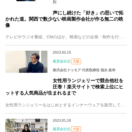
則
声にし続けた「好き」の思いで拓
かれた道。関西で数少ない映画製作会社が作る無二の映
像
テレビやラジオ番組、CMのほか、映画などの企画・制作を行っている、大阪の株式会社ウォークオン。代表取締役社長の谷口 仁則（たにぐち ひとのり）さんは、大学卒業後
2023.02.15
風雲会社伝
大阪
株式会社ドゥモア 代表取締役 福永 政幸
女性用ランジェリーで競合他社を
圧巻！楽天サイトで検索上位にヒ
ットする人気商品が生まれるまで
女性用ランジェリーをはじめとするインナーウェアを販売している、大阪の株式会社ドゥモア。従業員は少数精鋭、全員女性という環境で、セクシー系からスポーツブラまで、自
2023.01.18
風雲会社伝
大阪