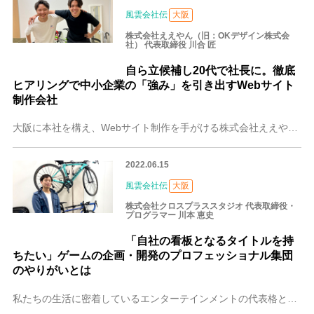
風雲会社伝
大阪
株式会社ええやん（旧：OKデザイン株式会
社） 代表取締役 川合 匠
自ら立候補し20代で社長に。徹底
ヒアリングで中小企業の「強み」を引き出すWebサイト
制作会社
大阪に本社を構え、Webサイト制作を手がける株式会社ええやん（旧：OKデザイン株式会社）。手がけるWebサイトはユニークなイラストやキャッチコピーでひときわ目を
2022.06.15
風雲会社伝
大阪
株式会社クロスプラススタジオ 代表取締役・
プログラマー 川本 恵史
「自社の看板となるタイトルを持
ちたい」ゲームの企画・開発のプロフェッショナル集団
のやりがいとは
私たちの生活に密着しているエンターテインメントの代表格といえば、真っ先に「ゲーム」を思い浮かべる人も多いのではないでしょうか。一つのゲームを作り上げるまでには、