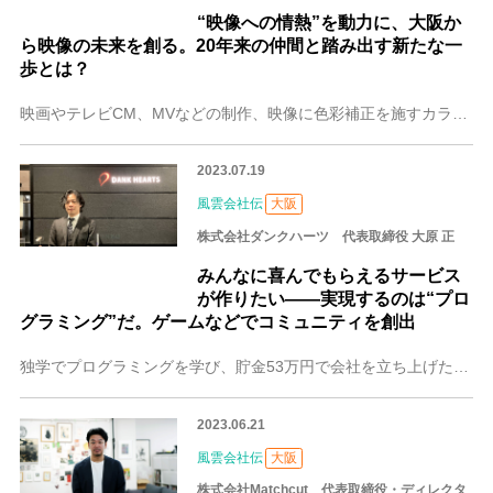
“映像への情熱”を動力に、大阪か
ら映像の未来を創る。20年来の仲間と踏み出す新たな一
歩とは？
映画やテレビCM、MVなどの制作、映像に色彩補正を施すカラーグレーディングなどを手がける大阪の株式会社RECIPRO（以下、レシプロ）。専門分野を持つ「職人肌」
2023.07.19
風雲会社伝
大阪
株式会社ダンクハーツ 代表取締役 大原 正
みんなに喜んでもらえるサービス
が作りたい――実現するのは“プロ
グラミング”だ。ゲームなどでコミュニティを創出
独学でプログラミングを学び、貯金53万円で会社を立ち上げた大原 正（おおはら ただし）さん。大阪に拠点を置き、ソーシャルゲームの企画開発をメインに展開する株式会
2023.06.21
風雲会社伝
大阪
株式会社Matchcut 代表取締役・ディレクタ