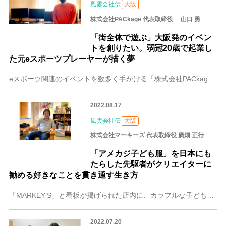
風雲会社伝
大阪
株式会社PACkage 代表取締役 山口 勇
「街全体で遊ぶ」大阪発のイベン
トを創りたい。弱冠20歳で起業し
た元eスポーツプレーヤーが描く夢
eスポーツ関連のイベントを数多く手がける「株式会社PACkage」。eスポーツの選手としての経歴を持つ山口 勇（やまぐち ゆう）さんが会社を立ち上げたのは大学生
2022.08.17
風雲会社伝
大阪
株式会社マーキーズ 代表取締役 廣畑 正行
「アメカジ子ども服」を日本にも
たらした先駆者がクリエイターに
勧める好きなことを貫き通す生き方
「MARKEY’S」と看板が掲げられた店内に、カラフルな子ども服やバッグがズラリと並ぶ。イオンモールやららぽーとなどのショッピングモールを始め、全国に直営店を展
2022.07.20