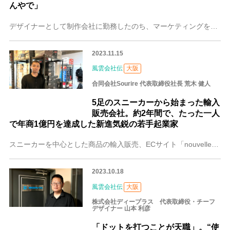
んやで」
デザイナーとして制作会社に勤務したのち、マーケティングを強みとするWeb制作の個人事業を展開している芦田 陽祐（あしだ ようすけ）さん。大阪で、医療系を中心にW
2023.11.15
風雲会社伝
大阪
合同会社Sourire 代表取締役社長 荒木 健人
5足のスニーカーから始まった輸入
販売会社。約2年間で、たった一人
で年商1億円を達成した新進気鋭の若手起業家
スニーカーを中心とした商品の輸入販売、ECサイト「nouvelle」の運営を行う合同会社Sourire。スニーカーショップでのアルバイトで培った経験を生かし、現
2023.10.18
風雲会社伝
大阪
株式会社ディープラス 代表取締役・チーフ
デザイナー 山本 利彦
「ドットを打つことが天職」。“使