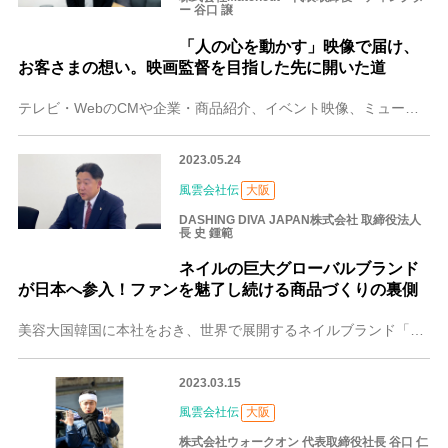
ー 谷口 譲
「人の心を動かす」映像で届け、
お客さまの想い。映画監督を目指した先に開いた道
テレビ・WebのCMや企業・商品紹介、イベント映像、ミュージックビデオなどさまざまなジャンルのプロモーション映像制作を手がける大阪の株式会社Matchcut（マ
2023.05.24
風雲会社伝
大阪
DASHING DIVA JAPAN株式会社 取締役法人
長 史 鍾範
ネイルの巨大グローバルブランド
が日本へ参入！ファンを魅了し続ける商品づくりの裏側
美容大国韓国に本社をおき、世界で展開するネイルブランド「DASHING DIVA（ダッシングディバ）」の日本法人として大阪を拠点に設立。公式サイトや楽天、Ama
2023.03.15
風雲会社伝
大阪
株式会社ウォークオン 代表取締役社長 谷口 仁