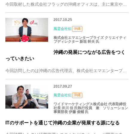
今回取材した株式会社フラッグの沖縄オフィスは、主に東京や大阪からの依頼でWEBサイト制作を行っています。働き方が問題となることが多い現代の日本で、プライベートを
2017.10.25
風雲会社伝
沖縄
株式会社エマエンタープライズ クリエイティ
ブディレクター 新垣 幹夫 氏
沖縄の発展につながる広告をつく
っていきたい
今回訪問したのは沖縄の広告代理店、株式会社エマエンタープライズです。沖縄県民であれば1度は見たことがあるCMなどの広告制作を手掛けるクリエイティブディレクターの
2017.09.27
風雲会社伝
沖縄
ワイドマーケティングス株式会社 代表取締役
社長 井川 佳 氏執行役員 兼 ソリューション
事業部長 伊藤 俊輔 氏
ITのサポートを通じて沖縄の企業が発展する源になる