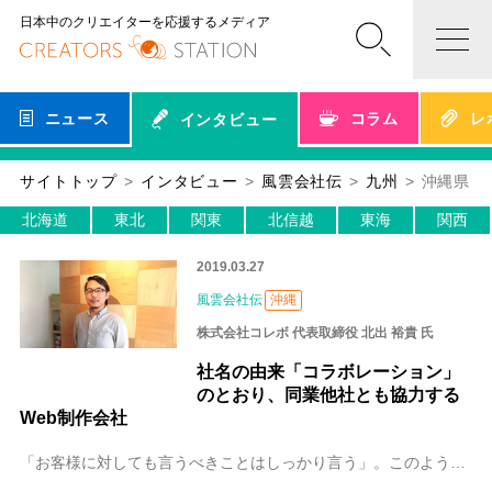
日本中のクリエイターを応援するメディア
ニュース
コラム
レ
インタビュー
サイトトップ
インタビュー
風雲会社伝
九州
沖縄県
北海道
東北
関東
北信越
東海
関西
2019.03.27
風雲会社伝
沖縄
株式会社コレボ 代表取締役 北出 裕貴 氏
社名の由来「コラボレーション」
のとおり、同業他社とも協力する
Web制作会社
「お客様に対しても言うべきことはしっかり言う」。このようなモットーのもと、クライアントと強固な関係を築き着実に実績を伸ばしているのが、沖縄にあるWeb制作会社「