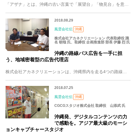
「アザナ」とは、沖縄の古い言葉で「展望台」「物見台」を意味します。まるで物見台から展望するようにマーケティングを実践することで、沖縄から日本を、引いてはアジアを
2018.08.29
風雲会社伝
沖縄
株式会社アカネクリエーション 代表取締役 識
名 朝哉 氏、取締役 企画推進部 部長 伊藤 烈 氏
沖縄の路線バス広告を一手に担
う、地域密着型の広告代理店
株式会社アカネクリエーションは、沖縄県内を走る4つの路線バス全ての車内広告を手がける広告代理店。創業44年目を迎える老舗です。現在では交通広告だけにとどまらず、
2018.07.25
風雲会社伝
沖縄
CGCGスタジオ株式会社 取締役 山添武 氏
沖縄発、デジタルコンテンツの力
で感動を。アジア最大級のモーシ
ョンキャプチャースタジオ