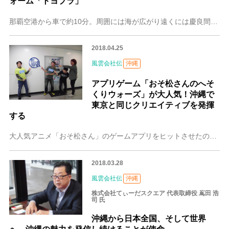
ォーム「トヨプラ」
那覇空港から車で約10分。周囲には海が広がり遠くには慶良間諸島まで見渡す、まさに沖縄らしい絶好の立地に、2017年、「TOYOPLA(トヨプラ)」がオープンしま
2018.04.25
風雲会社伝
沖縄
アプリゲーム「おそ松さんのへそ
くりウォーズ」が大人気！沖縄で
東京と同じクリエイティブを発揮
する
大人気アニメ「おそ松さん」のゲームアプリをヒットさせたのは、実は沖縄にある会社。それが、今回ご紹介する「ちゅらっぷす株式会社」です。沖縄の方言で美しいという意味
2018.03.28
風雲会社伝
沖縄
株式会社てぃーだスクエア 代表取締役 嶌田 浩
司 氏
沖縄から日本全国、そして世界