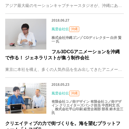
アジア最大級のモーションキャプチャースタジオが、沖縄にあります。海のすぐそばに立つ、この大きなスタジオで3DCGの映像制作を中心に様々なデジタルコンテンツ開発を
2018.06.27
風雲会社伝
沖縄
株式会社沖縄ゴンゾ CGディレクター 白井 賢
一 氏
フル3DCGアニメーションを沖縄
で作る！ ジェネラリストが集う制作会社
東京に本社を構え、多くの人気作品を生み出してきたアニメーション制作会社「ゴンゾ」が2012年、3DCG部門として「沖縄ゴンゾ」を立ち上げました。設立当初はわずか
2018.05.23
風雲会社伝
沖縄
有限会社コノ街デザイン 有限会社コノ街デザ
イン クリエイターズバンク担当 中西利文 氏
、株式会社平山印刷 経営企画部 部長 鈴木圭三
氏
クリエイティブの力で街づくりを。海を望むプラットフ