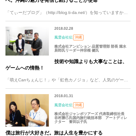
へ。沖縄の魅力を発信し続けることが使命
「てぃーだブログ」（http://blog.ti-da.net/）を知っていますか？沖縄以外ではあまり馴染みがないものかもしれませんが、沖縄では絶大な知名度を誇
2018.02.28
風雲会社伝
沖縄
株式会社アンビション 品質管理部 部長 堀水
辰郎氏リーダー仲宗根 健氏
技術や知識よりも大事なことは、
ゲームへの情熱！
「萌えCanちぇんじ！」や「虹色カノジョ」など、人気のゲームアプリを生み出し続けるゲームコンテンツ制作会社アンビションが、2008年に沖縄支社を設立。東京本社が
2018.01.31
風雲会社伝
沖縄
株式会社ジャンボツアーズ 代表取締役社長
谷村勝己氏国内旅行統括本部 アートディレ
クター 誉田以子氏
僕は旅行が大好きだ。旅は人生を豊かにする