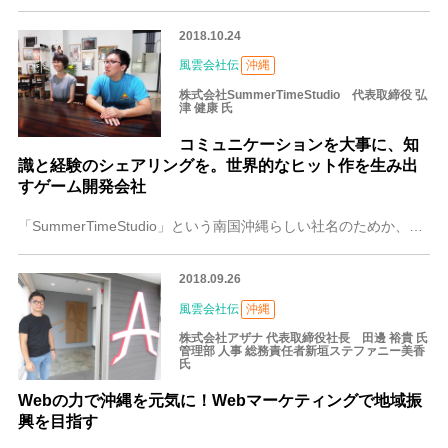
2018.10.24
風雲会社伝
沖縄
株式会社SummerTimeStudio 代表取締役 弘
津 健康 氏
コミュニケーションを大事に、知
識と経験のシェアリングを。世界的なヒット作を生み出
すゲーム開発会社
「SummerTimeStudio」という南国沖縄らしい社名のためか、ホテルやマリン（海）などの観光関連の会社と思われそうですが、実はワールドワイドに活躍するゲ
2018.09.26
風雲会社伝
沖縄
株式会社アザナ 代表取締役社長 田邊 裕貴 氏
管理部 人事 総務責任者新垣ステファニー美香
氏
Webの力で沖縄を元気に！Webマーケティングで地域振
興を目指す