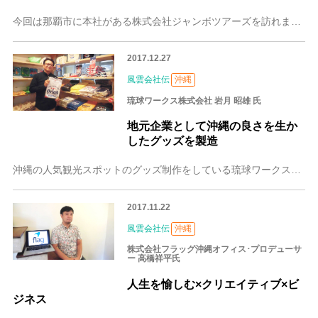
今回は那覇市に本社がある株式会社ジャンボツアーズを訪れました。社長の谷村さんは62歳を過ぎた今でも世界中を飛び回っていらっしゃるパワフルな方で、取材中も話の端々
2017.12.27
風雲会社伝
沖縄
琉球ワークス株式会社 岩月 昭雄 氏
地元企業として沖縄の良さを生か
したグッズを製造
沖縄の人気観光スポットのグッズ制作をしている琉球ワークス株式会社は、那覇市から車で2時間ほど離れた名護市に本社があります。愛知県出身の岩月昭雄（いわつき あきお
2017.11.22
風雲会社伝
沖縄
株式会社フラッグ沖縄オフィス･プロデューサ
ー 高橋祥平氏
人生を愉しむ×クリエイティブ×ビ
ジネス