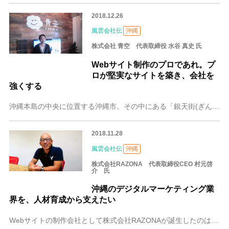
2018.12.26
風雲会社伝
沖縄
株式会社 青空 代表取締役 水谷 真史 氏
Webサイト制作のプロであれ。プ
ロが堅実なサイトを築き、会社を
強くする
沖縄本島の中央に位置する沖縄市。その中にある「銀天街(ぎんてんがい)」というレトロな商店街の一角に、今回お話を伺った「株式会社 青空」のオフィスがあります。この
2018.11.28
風雲会社伝
沖縄
株式会社RAZONA 代表取締役CEO 村元啓
介 氏
沖縄のデジタルマーケティング業
界を、人材育成から支えたい
Webサイトの制作会社として株式会社RAZONAが誕生したのは、業界の黎明期ともいえる1996年。東京でスタートし、今では沖縄、ベトナムに事業所を設立。Webサ