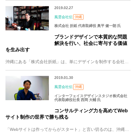
2019.02.27
風雲会社伝
沖縄
株式会社 折紙 代表取締役 奥平 健一朗 氏
ブランドデザインで本質的な問題
解決を行い、社会に寄与する価値
を生み出す
沖縄にある「株式会社折紙」は、単にデザインを制作する会社ではありません。代表取締役の奥平健一朗さん曰く「ブランドの創造・発展・持続のために必要な全ての所作」≒ブ
2019.01.30
風雲会社伝
沖縄
インターフェイスデザインスタジオ株式会社
代表取締役社長 西岡 大輔 氏
コンサルティング力を高めてWeb
サイト制作の世界で勝ち残る
「Webサイトは作ってからがスタート」と言い切るのは、沖縄にあるWeb制作会社、インターフェイスデザインスタジオ株式会社の代表取締役、西岡大輔さん。ウェブ解析士