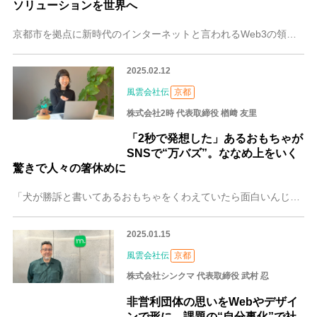
ソリューションを世界へ
京都市を拠点に新時代のインターネットと言われるWeb3の領域でコンサルティングやマーケティングをメインに活動しているNetsujo株式会社。（以下、Netsuj
2025.02.12
風雲会社伝
京都
株式会社2時 代表取締役 楢﨑 友里
「2秒で発想した」あるおもちゃが
SNSで“万バズ”。ななめ上をいく
驚きで人々の箸休めに
「犬が勝訴と書いてあるおもちゃをくわえていたら面白いんじゃないか」。そんな視点を変えたアイデアで世の中をあっと驚かせる商品を企画する、京都の株式会社2時の代表取
2025.01.15
風雲会社伝
京都
株式会社シンクマ 代表取締役 武村 忍
非営利団体の思いをWebやデザイ
ンで形に。課題の“自分事化”で社