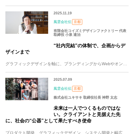
2025.11.19
風雲会社伝
京都
有限会社コイズミデザインファクトリー 代表
取締役 小泉 達治
“社内完結”の体制で、企画からデ
ザインまで
グラフィックデザインを軸に、ブランディングからWebやオンラインショップ構築まで幅広く手掛ける京都の有限会社コイズミデザインファクトリー。代表取締役・小泉 達治
2025.07.09
風雲会社伝
京都
株式会社ユキサキ 取締役社長 神野 太志
未来は一人でつくるものではな
い。クライアントと見据えた先
に、社会の“公器”として果たすべき使命
プロダクト開発、グラフィックデザイン、システム開発と幅広い事業を展開する京都の株式会社ユキサキ。同社の取締役・神野 太志（じんの たいし）さんは、「現場や制作に