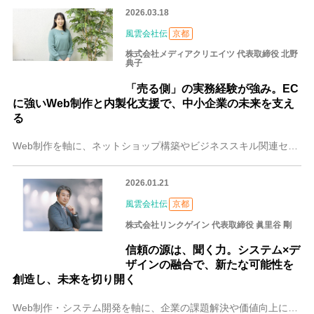
2026.03.18
風雲会社伝
京都
株式会社メディアクリエイツ 代表取締役 北野
典子
「売る側」の実務経験が強み。EC
に強いWeb制作と内製化支援で、中小企業の未来を支え
る
Web制作を軸に、ネットショップ構築やビジネススキル関連セミナーなど幅広く手がける京都の株式会社メディアクリエイツ。代表取締役の北野 典子（きたの のりこ）さん
2026.01.21
風雲会社伝
京都
株式会社リンクゲイン 代表取締役 眞里谷 剛
信頼の源は、聞く力。システム×デ
ザインの融合で、新たな可能性を
創造し、未来を切り開く
Web制作・システム開発を軸に、企業の課題解決や価値向上に取り組む京都の株式会社リンクゲイン。代表取締役・眞里谷 剛（まりたに つよし）さんは、家電量販店での接