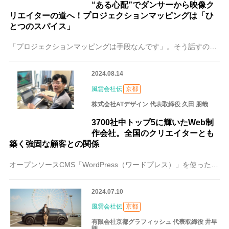
“ある心配”でダンサーから映像ク
リエイターの道へ！プロジェクションマッピングは「ひ
とつのスパイス」
「プロジェクションマッピングは手段なんです」。そう話すのは、プロジェクションマッピングやCGなどの映像制作、それらの映像を活用したイベント演出を手掛ける京都の株
2024.08.14
風雲会社伝
京都
株式会社ATデザイン 代表取締役 久田 朋哉
3700社中トップ5に輝いたWeb制
作会社。全国のクリエイターとも
築く強固な顧客との関係
オープンソースCMS「WordPress（ワードプレス）」を使った容易に更新できるWebサイト構築を中心に、マーケティングやAI事業も展開する京都の株式会社AT
2024.07.10
風雲会社伝
京都
有限会社京都グラフィッシュ 代表取締役 井早
朗