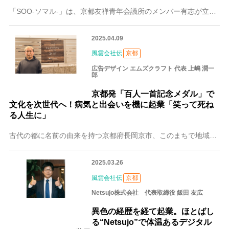
「SOO-ソマル-」は、京都友禅青年会議所のメンバー有志が立ち上げた京友禅ブランド。代表の日根野 孝司（ひねの たかし）さんを含めメンバー全員、本業は着物用生地
2025.04.09
風雲会社伝
京都
広告デザイン エムズクラフト 代表 上嶋 潤一
郎
京都発「百人一首記念メダル」で
文化を次世代へ！病気と出会いを機に起業「笑って死ね
る人生に」
古代の都に名前の由来を持つ京都府長岡京市、このまちで地域に根ざして広告全般のデザインを手がけるのが広告デザイン エムズクラフトです。代表である上嶋 潤一郎（うえ
2025.03.26
風雲会社伝
京都
Netsujo株式会社 代表取締役 飯田 友広
異色の経歴を経て起業。ほとばし
る“Netsujo”で体温あるデジタル