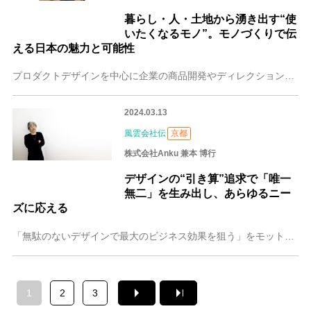
暮らし・人・土地から湧き出す“使
いたくなるモノ”。モノづくりで伝
える日本の魅力と可能性
プロダクトデザインを中心に企業の商品開発やディレクションを行う京都のデザイン会社・株式会社torinoko（トリノコ）。「無印良品」で出会った2人のデザイナーが
2024.03.13
風雲会社伝
京都
株式会社Anku 兼本 博行
デザインの“引き算”追求で「唯一
無二」を生み出し、あらゆるニー
ズに応える
「無駄のないデザインで最大のビジネス効果を狙う」をモットーとし、グラフィックデザイン、Webデザイン、建築デザインなど仕事の幅を広げ続けている、京都の株式会社A
1
2
3