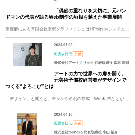
「偶然の重なりを大切に」元バン
ドマンの代表が語るWeb制作の垣根を越えた事業展開
京都府にある有限会社京都グラフィッシュはHP制作やシステム制作をメインに行うWeb制作会社です。代表の井早朗（いはや あきら）さんは元バンドマン。自身が行ってい
2024.05.08
風雲会社伝
京都
株式会社アートクリック 代表取締役 森本 達郎
アートの力で世界への扉を開く。
元美術予備校経営者がデザインで
つくる“よろこび”とは
「デザイン」と聞くと、チラシや名刺の作成、Web広告などが思い浮かびますが、京都の株式会社アートクリックが作り出すものはそれだけではありません。代表・森本 達郎
2024.04.10
風雲会社伝
京都
株式会社torinoko 代表取締役 小山 裕介