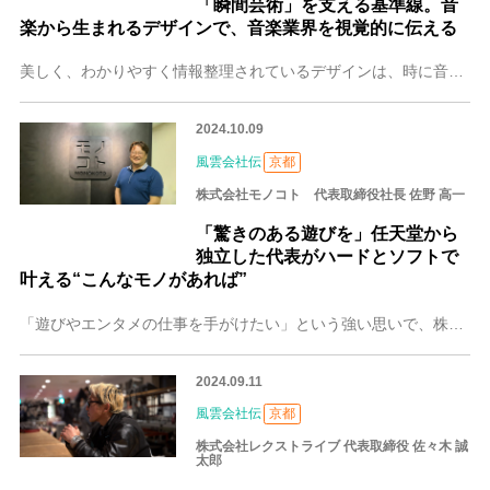
「瞬間芸術」を支える基準線。音
楽から生まれるデザインで、音楽業界を視覚的に伝える
美しく、わかりやすく情報整理されているデザインは、時に音楽からインスパイアされて生み出されます。京都の株式会社デザイン・グリッドはおもにクラシック音楽関係の演奏
2024.10.09
風雲会社伝
京都
株式会社モノコト 代表取締役社長 佐野 高一
「驚きのある遊びを」任天堂から
独立した代表がハードとソフトで
叶える“こんなモノがあれば”
「遊びやエンタメの仕事を手がけたい」という強い思いで、株式会社モノコトを立ち上げた代表の佐野 高一（さの こういち）さん。おもちゃ・ゲーム機器の受託での企画・開
2024.09.11
風雲会社伝
京都
株式会社レクストライブ 代表取締役 佐々木 誠
太郎