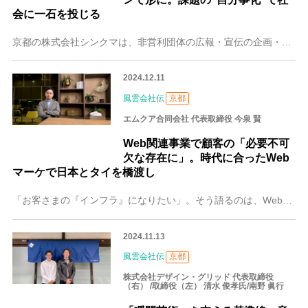
会に一石を投じる
京都の株式会社シンクマは、非営利団体の広報・宣伝の企画・デザインを展開する「株式会社きかんしコム」から独立してできた会社です。主にICTソリューションで、お客さ
2024.12.11
風雲会社伝
京都
エムクア合同会社 代表取締役 今泉 賢
Web関連事業で顧客の「必要不可
欠な存在に」。時代に合ったWeb
マーケで日本とタイを橋渡し
「お客さまの『インフラ』になりたい」。そう語るのは、Webサイト制作、Web・SEOマーケティングを得意とするエムクア合同会社の代表・今泉 賢（いまいずみ けん
2024.11.13
風雲会社伝
京都
株式会社デザイン・グリッド 代表取締役
（右） /取締役（左） 清水 俊孝氏/南野 眞行