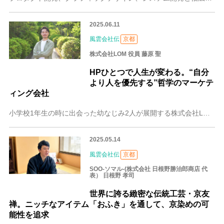
2025.06.11
風雲会社伝
京都
株式会社LOM 役員 藤原 聖
HPひとつで人生が変わる。“自分
より人を優先する”哲学のマーケテ
ィング会社
小学校1年生の時に出会った幼なじみ2人が展開する株式会社LOM。マレーシアでそれぞれ起業した2人は、生まれ故郷である京都に戻り、マーケティングとHP制作などで企
2025.05.14
風雲会社伝
京都
SOO-ソマル-(株式会社 日根野勝治郎商店 代
表） 日根野 孝司
世界に誇る緻密な伝統工芸・京友
禅。ニッチなアイテム「おふき」を通して、京染めの可
能性を追求