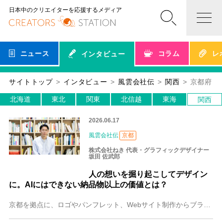
日本中のクリエイターを応援するメディア
ニュース
コラム
レ
インタビュー
サイトトップ
インタビュー
風雲会社伝
関西
京都府
北海道
東北
関東
北信越
東海
関西
2026.06.17
風雲会社伝
京都
株式会社ねき 代表・グラフィックデザイナー
坂田 佐武郎
人の想いを掘り起こしてデザイン
に。AIにはできない納品物以上の価値とは？
京都を拠点に、ロゴやパンフレット、Webサイト制作からブランディングまで幅広く手がける株式会社ねき。代表・グラフィックデザイナーの坂田 佐武郎（さかた さぶろう